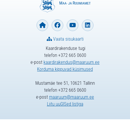
Vaata sisukaarti
Kaardirakenduse tugi
telefon +372 665 0600
e-post
kaardirakendus@maaruum.ee
Korduma kippuvad küsimused
Mustamäe tee 51, 10621 Tallinn
telefon +372 665 0600
e-post
maaruum@maaruum.ee
Liitu uuGISed listiga