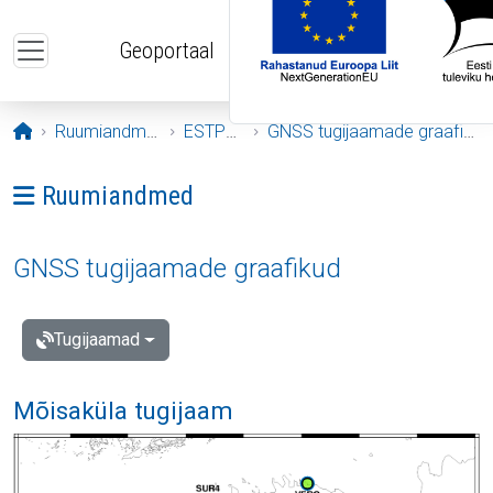
Liigu edasi põhisisu juurde
Geoportaal
Avaleht
Ruumiandmed
ESTPOS
GNSS tugijaamade graafikud
Ava menüü: Ruumiandmed
Ruumiandmed
GNSS tugijaamade graafikud
Tugijaamad
Mõisaküla tugijaam