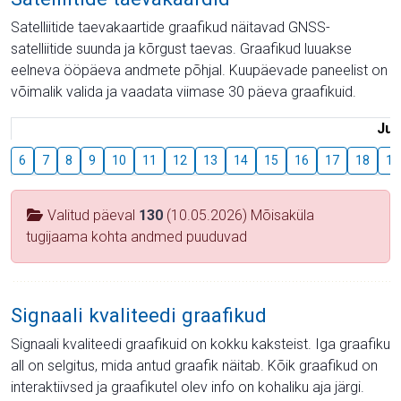
Satelliitide taevakaartide graafikud näitavad GNSS-
satelliitide suunda ja kõrgust taevas. Graafikud luuakse
eelneva ööpäeva andmete põhjal. Kuupäevade paneelist on
võimalik valida ja vaadata viimase 30 päeva graafikuid.
Juu
6
7
8
9
10
11
12
13
14
15
16
17
18
19
Valitud päeval
130
(10.05.2026) Mõisaküla
tugijaama kohta andmed puuduvad
Signaali kvaliteedi graafikud
Signaali kvaliteedi graafikuid on kokku kaksteist. Iga graafiku
all on selgitus, mida antud graafik näitab. Kõik graafikud on
interaktiivsed ja graafikutel olev info on kohaliku aja järgi.