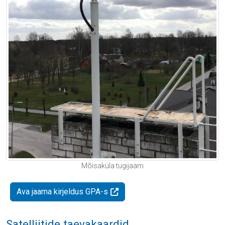
Mõisaküla tugijaam
Ava jaama kirjeldus GPA-s
Satelliitide taevakaardid