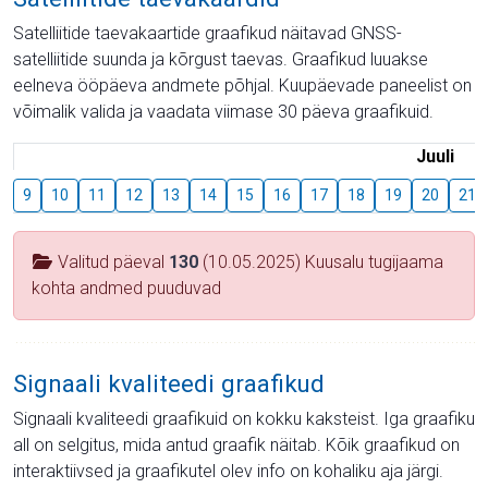
Satelliitide taevakaartide graafikud näitavad GNSS-
satelliitide suunda ja kõrgust taevas. Graafikud luuakse
eelneva ööpäeva andmete põhjal. Kuupäevade paneelist on
võimalik valida ja vaadata viimase 30 päeva graafikuid.
Juuli
9
10
11
12
13
14
15
16
17
18
19
20
21
Valitud päeval
130
(10.05.2025) Kuusalu tugijaama
kohta andmed puuduvad
Signaali kvaliteedi graafikud
Signaali kvaliteedi graafikuid on kokku kaksteist. Iga graafiku
all on selgitus, mida antud graafik näitab. Kõik graafikud on
interaktiivsed ja graafikutel olev info on kohaliku aja järgi.