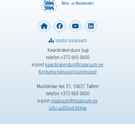
Vaata sisukaarti
Kaardirakenduse tugi
telefon +372 665 0600
e-post
kaardirakendus@maaruum.ee
Korduma kippuvad küsimused
Mustamäe tee 51, 10621 Tallinn
telefon +372 665 0600
e-post
maaruum@maaruum.ee
Liitu uuGISed listiga