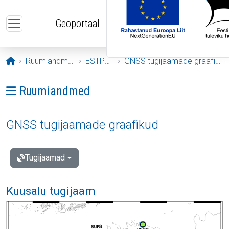
Liigu edasi põhisisu juurde
Geoportaal
Avaleht
Ruumiandmed
ESTPOS
GNSS tugijaamade graafikud
Ava menüü: Ruumiandmed
Ruumiandmed
GNSS tugijaamade graafikud
Tugijaamad
Kuusalu tugijaam