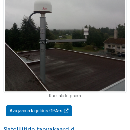
Kuusalu tugijaam
Ava jaama kirjeldus GPA-s
Satelliitide taevakaardid