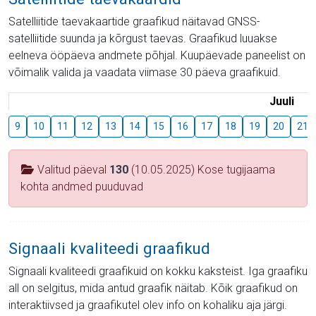
Satelliitide taevakaartide graafikud näitavad GNSS-
satelliitide suunda ja kõrgust taevas. Graafikud luuakse
eelneva ööpäeva andmete põhjal. Kuupäevade paneelist on
võimalik valida ja vaadata viimase 30 päeva graafikuid.
Juuli
9
10
11
12
13
14
15
16
17
18
19
20
21
Valitud päeval
130
(10.05.2025) Kose tugijaama
kohta andmed puuduvad
Signaali kvaliteedi graafikud
Signaali kvaliteedi graafikuid on kokku kaksteist. Iga graafiku
all on selgitus, mida antud graafik näitab. Kõik graafikud on
interaktiivsed ja graafikutel olev info on kohaliku aja järgi.