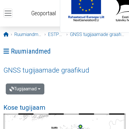
Liigu edasi põhisisu juurde
Geoportaal
Avaleht
Ruumiandmed
ESTPOS
GNSS tugijaamade graafikud
Ava menüü: Ruumiandmed
Ruumiandmed
GNSS tugijaamade graafikud
Tugijaamad
Kose tugijaam