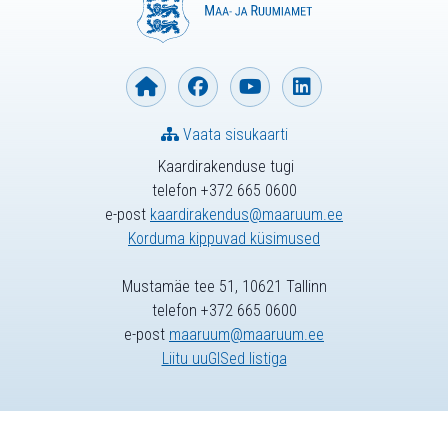
Vaata sisukaarti
Kaardirakenduse tugi
telefon +372 665 0600
e-post
kaardirakendus@maaruum.ee
Korduma kippuvad küsimused
Mustamäe tee 51, 10621 Tallinn
telefon +372 665 0600
e-post
maaruum@maaruum.ee
Liitu uuGISed listiga