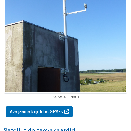
Kose tugijaam
Ava jaama kirjeldus GPA-s
Satelliitide taevakaardid