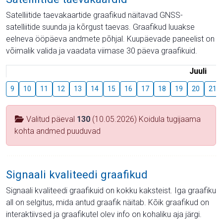
Satelliitide taevakaartide graafikud näitavad GNSS-
satelliitide suunda ja kõrgust taevas. Graafikud luuakse
eelneva ööpäeva andmete põhjal. Kuupäevade paneelist on
võimalik valida ja vaadata viimase 30 päeva graafikuid.
Juuli
9
10
11
12
13
14
15
16
17
18
19
20
21
Valitud päeval
130
(10.05.2026) Koidula tugijaama
kohta andmed puuduvad
Signaali kvaliteedi graafikud
Signaali kvaliteedi graafikuid on kokku kaksteist. Iga graafiku
all on selgitus, mida antud graafik näitab. Kõik graafikud on
interaktiivsed ja graafikutel olev info on kohaliku aja järgi.