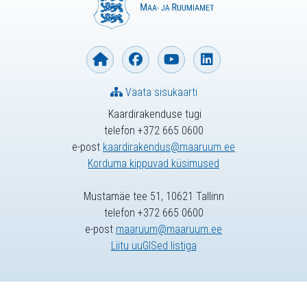
Vaata sisukaarti
Kaardirakenduse tugi
telefon +372 665 0600
e-post
kaardirakendus@maaruum.ee
Korduma kippuvad küsimused
Mustamäe tee 51, 10621 Tallinn
telefon +372 665 0600
e-post
maaruum@maaruum.ee
Liitu uuGISed listiga