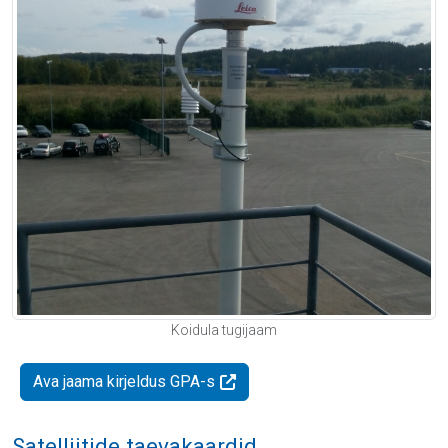
Koidula tugijaam
Ava jaama kirjeldus GPA-s
Satelliitide taevakaardid