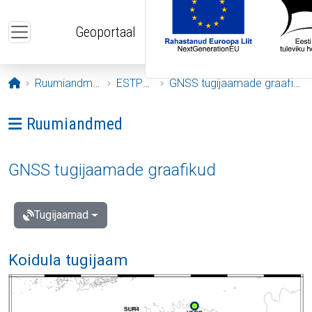
Liigu edasi põhisisu juurde
Geoportaal
Avaleht
Ruumiandmed
ESTPOS
GNSS tugijaamade graafikud
Ava menüü: Ruumiandmed
Ruumiandmed
GNSS tugijaamade graafikud
Tugijaamad
Koidula tugijaam