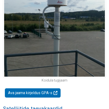
Koidula tugijaam
Ava jaama kirjeldus GPA-s
Satelliitide taevakaardid