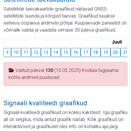
Satelliitide taevakaartide graafikud näitavad GNSS-
satelliitide suunda ja kõrgust taevas. Graafikud luuakse
eelneva ööpäeva andmete põhjal. Kuupäevade paneelist on
võimalik valida ja vaadata viimase 30 päeva graafikuid.
Juuli
9
10
11
12
13
14
15
16
17
18
19
20
21
Valitud päeval
130
(10.05.2025) Koidula tugijaama
kohta andmed puuduvad
Signaali kvaliteedi graafikud
Signaali kvaliteedi graafikuid on kokku kaksteist. Iga graafiku
all on selgitus, mida antud graafik näitab. Kõik graafikud on
interaktiivsed ja graafikutel olev info on kohaliku aja järgi.