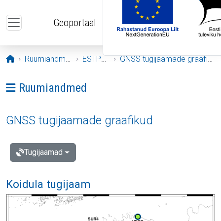
Liigu edasi põhisisu juurde
Geoportaal
Avaleht
Ruumiandmed
ESTPOS
GNSS tugijaamade graafikud
Ava menüü: Ruumiandmed
Ruumiandmed
GNSS tugijaamade graafikud
Tugijaamad
Koidula tugijaam