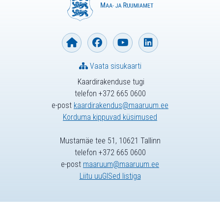
Vaata sisukaarti
Kaardirakenduse tugi
telefon +372 665 0600
e-post
kaardirakendus@maaruum.ee
Korduma kippuvad küsimused
Mustamäe tee 51, 10621 Tallinn
telefon +372 665 0600
e-post
maaruum@maaruum.ee
Liitu uuGISed listiga