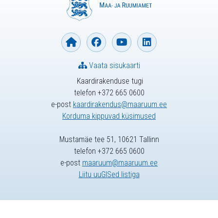
Vaata sisukaarti
Kaardirakenduse tugi
telefon +372 665 0600
e-post
kaardirakendus@maaruum.ee
Korduma kippuvad küsimused
Mustamäe tee 51, 10621 Tallinn
telefon +372 665 0600
e-post
maaruum@maaruum.ee
Liitu uuGISed listiga