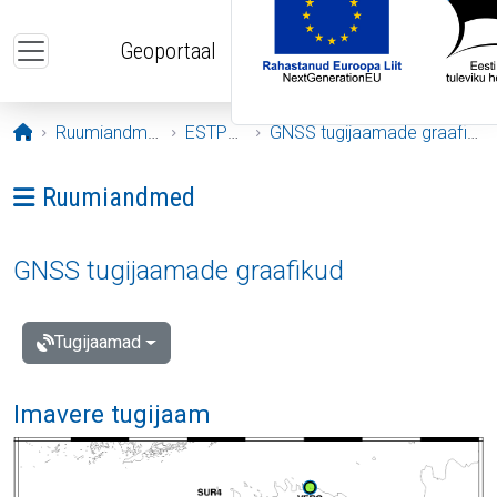
Liigu edasi põhisisu juurde
Geoportaal
Avaleht
Ruumiandmed
ESTPOS
GNSS tugijaamade graafikud
Ava menüü: Ruumiandmed
Ruumiandmed
GNSS tugijaamade graafikud
Tugijaamad
Imavere tugijaam