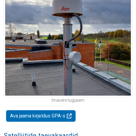
Imavere tugijaam
Ava jaama kirjeldus GPA-s
Satelliitide taevakaardid