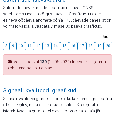
Satelliitide taevakaartide graafikud näitavad GNSS-
satelliitide suunda ja kõrgust taevas. Graafikud luuakse
eelneva ööpäeva andmete põhjal. Kuupäevade paneelist on
võimalik valida ja vaadata viimase 30 päeva graafikuid.
Juuli
8
9
10
11
12
13
14
15
16
17
18
19
20
Valitud päeval
130
(10.05.2026) Imavere tugijaama
kohta andmed puuduvad
Signaali kvaliteedi graafikud
Signaali kvaliteedi graafikuid on kokku kaksteist. Iga graafiku
all on selgitus, mida antud graafik näitab. Kõik graafikud on
interaktiivsed ja graafikutel olev info on kohaliku aja järgi.