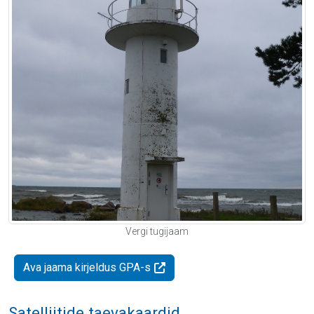
Vergi tugijaam
Ava jaama kirjeldus GPA-s
Satelliitide taevakaardid