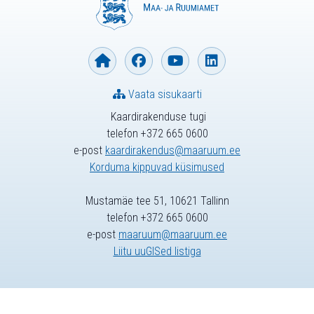
Vaata sisukaarti
Kaardirakenduse tugi
telefon +372 665 0600
e-post
kaardirakendus@maaruum.ee
Korduma kippuvad küsimused
Mustamäe tee 51, 10621 Tallinn
telefon +372 665 0600
e-post
maaruum@maaruum.ee
Liitu uuGISed listiga