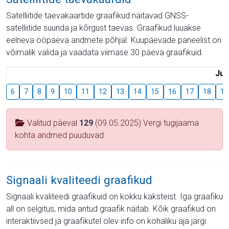
Satelliitide taevakaartide graafikud näitavad GNSS-
satelliitide suunda ja kõrgust taevas. Graafikud luuakse
eelneva ööpäeva andmete põhjal. Kuupäevade paneelist on
võimalik valida ja vaadata viimase 30 päeva graafikuid.
Juu
6
7
8
9
10
11
12
13
14
15
16
17
18
19
Valitud päeval
129
(09.05.2025) Vergi tugijaama
kohta andmed puuduvad
Signaali kvaliteedi graafikud
Signaali kvaliteedi graafikuid on kokku kaksteist. Iga graafiku
all on selgitus, mida antud graafik näitab. Kõik graafikud on
interaktiivsed ja graafikutel olev info on kohaliku aja järgi.