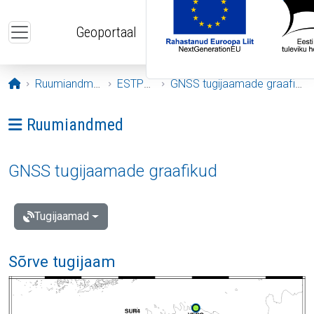
Liigu edasi põhisisu juurde
Geoportaal
Avaleht
Ruumiandmed
ESTPOS
GNSS tugijaamade graafikud
Ava menüü: Ruumiandmed
Ruumiandmed
GNSS tugijaamade graafikud
Tugijaamad
Sõrve tugijaam