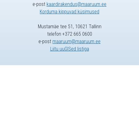
e-post
kaardirakendus@maaruum.ee
Korduma kippuvad küsimused
Mustamäe tee 51, 10621 Tallinn
telefon +372 665 0600
e-post
maaruum@maaruum.ee
Liitu uuGISed listiga