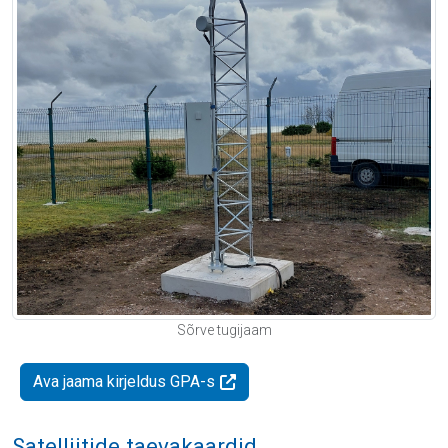
Sõrve tugijaam
Ava jaama kirjeldus GPA-s
Satelliitide taevakaardid