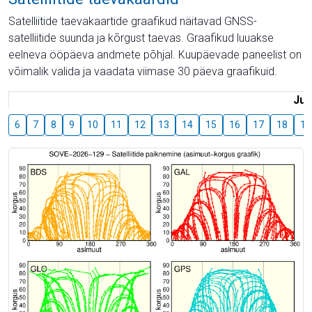
Satelliitide taevakaartide graafikud näitavad GNSS-
satelliitide suunda ja kõrgust taevas. Graafikud luuakse
eelneva ööpäeva andmete põhjal. Kuupäevade paneelist on
võimalik valida ja vaadata viimase 30 päeva graafikuid.
Juu
6
7
8
9
10
11
12
13
14
15
16
17
18
19