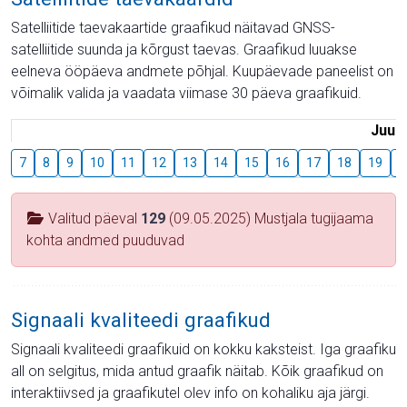
Satelliitide taevakaartide graafikud näitavad GNSS-
satelliitide suunda ja kõrgust taevas. Graafikud luuakse
eelneva ööpäeva andmete põhjal. Kuupäevade paneelist on
võimalik valida ja vaadata viimase 30 päeva graafikuid.
Juuli
7
8
9
10
11
12
13
14
15
16
17
18
19
2
Valitud päeval
129
(09.05.2025) Mustjala tugijaama
kohta andmed puuduvad
Signaali kvaliteedi graafikud
Signaali kvaliteedi graafikuid on kokku kaksteist. Iga graafiku
all on selgitus, mida antud graafik näitab. Kõik graafikud on
interaktiivsed ja graafikutel olev info on kohaliku aja järgi.