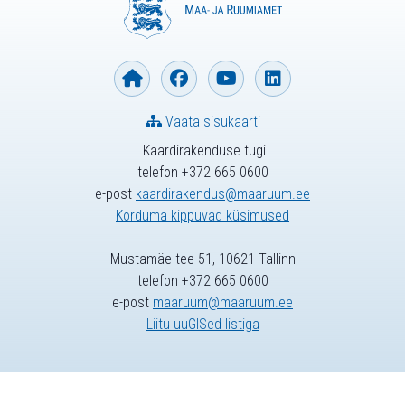
Vaata sisukaarti
Kaardirakenduse tugi
telefon +372 665 0600
e-post
kaardirakendus@maaruum.ee
Korduma kippuvad küsimused
Mustamäe tee 51, 10621 Tallinn
telefon +372 665 0600
e-post
maaruum@maaruum.ee
Liitu uuGISed listiga