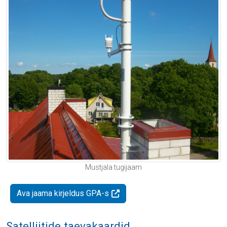
Mustjala tugijaam
Ava jaama kirjeldus GPA-s
Satelliitide taevakaardid