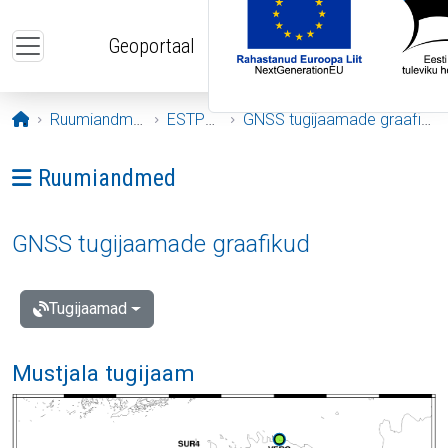
Liigu edasi põhisisu juurde
Geoportaal
Avaleht
Ruumiandmed
ESTPOS
GNSS tugijaamade graafikud
Ava menüü: Ruumiandmed
Ruumiandmed
GNSS tugijaamade graafikud
Tugijaamad
Mustjala tugijaam