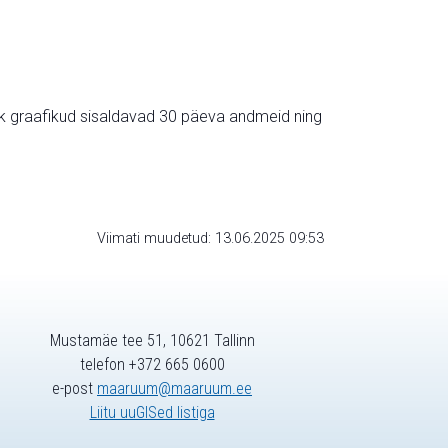
ik graafikud sisaldavad 30 päeva andmeid ning
Viimati muudetud: 13.06.2025 09:53
Mustamäe tee 51, 10621 Tallinn
telefon +372 665 0600
e-post
maaruum@maaruum.ee
Liitu uuGISed listiga