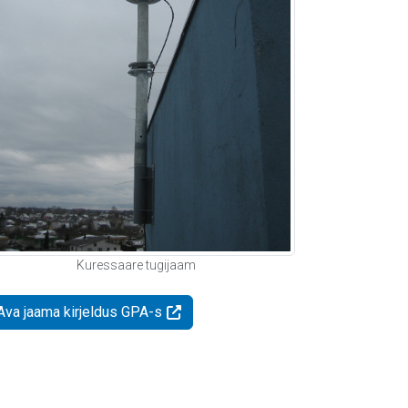
Kuressaare tugijaam
Ava jaama kirjeldus GPA-s