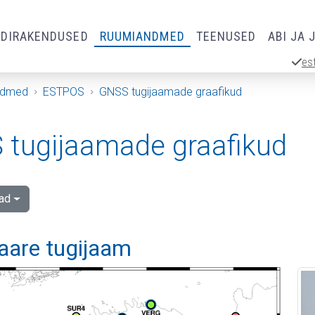
RDIRAKENDUSED
RUUMIANDMED
TEENUSED
ABI JA 
es
ndmed
ESTPOS
GNSS tugijaamade graafikud
tugijaamade graafikud
ad
aare tugijaam