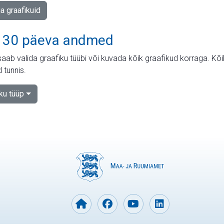
ja graafikuid
 30 päeva andmed
aab valida graafiku tüübi või kuvada kõik graafikud korraga. Kõ
 tunnis.
iku tüüp