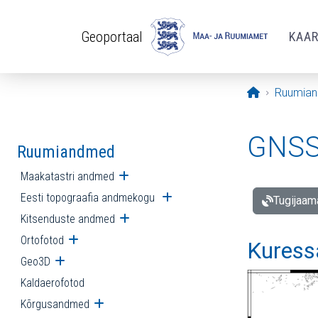
Liigu edasi põhisisu juurde
Geoportaal
KAA
Avaleht
Ruumia
GNSS 
Ruumiandmed
Maakatastri andmed
Ava alammenüü
Eesti topograafia andmekogu
Ava alammenüü
Tugijaam
Kitsenduste andmed
Ava alammenüü
Ortofotod
Ava alammenüü
Kuress
Geo3D
Ava alammenüü
Kaldaerofotod
Kõrgusandmed
Ava alammenüü