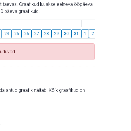
gust taevas. Graafikud luuakse eelneva ööpäeva
0 päeva graafikuid.
August
24
25
26
27
28
29
30
31
1
2
3
4
5
6
uuduvad
mida antud graafik näitab. Kõik graafikud on
.