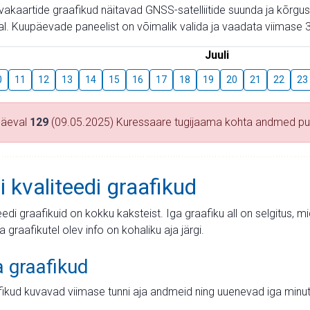
aevakaartide graafikud näitavad GNSS-satelliitide suunda ja kõr
l. Kuupäevade paneelist on võimalik valida ja vaadata viimase 3
Juuli
0
11
12
13
14
15
16
17
18
19
20
21
22
23
päeval
129
(09.05.2025) Kuressaare tugijaama kohta andmed p
i kvaliteedi graafikud
teedi graafikuid on kokku kaksteist. Iga graafiku all on selgitus, 
ja graafikutel olev info on kohaliku aja järgi.
a graafikud
fikud kuvavad viimase tunni aja andmeid ning uuenevad iga minut