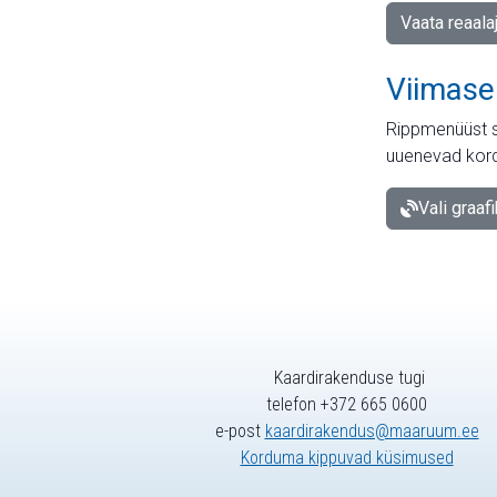
Vaata reaala
Viimase
Rippmenüüst s
uuenevad kord
Vali graaf
Kaardirakenduse tugi
telefon +372 665 0600
e-post
kaardirakendus@maaruum.ee
Korduma kippuvad küsimused