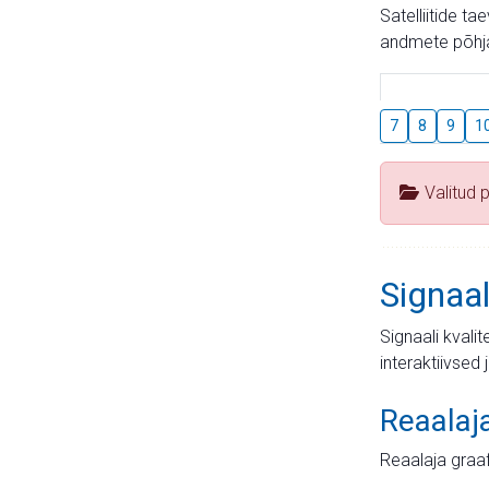
Satelliitide t
andmete põhja
7
8
9
1
Valitud 
Signaal
Signaali kvali
interaktiivsed 
Reaalaj
Reaalaja graa