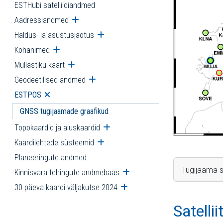
ESTHubi satelliidiandmed
Aadressiandmed
Ava alammenüü
Haldus- ja asustusjaotus
Ava alammenüü
Kohanimed
Ava alammenüü
Mullastiku kaart
Ava alammenüü
Geodeetilised andmed
Ava alammenüü
ESTPOS
Ava alammenüü
GNSS tugijaamade graafikud
Topokaardid ja aluskaardid
Ava alammenüü
Kaardilehtede süsteemid
Ava alammenüü
Planeeringute andmed
Tugijaama s
Kinnisvara tehingute andmebaas
Ava alammenüü
30 päeva kaardi väljakutse 2024
Ava alammenüü
Satelli