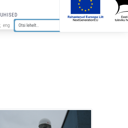
JUHISED
t
eng
Otsi