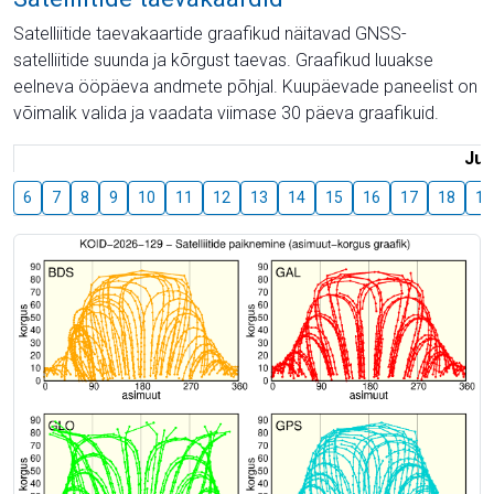
Satelliitide taevakaartide graafikud näitavad GNSS-
satelliitide suunda ja kõrgust taevas. Graafikud luuakse
eelneva ööpäeva andmete põhjal. Kuupäevade paneelist on
võimalik valida ja vaadata viimase 30 päeva graafikuid.
Juu
6
7
8
9
10
11
12
13
14
15
16
17
18
19