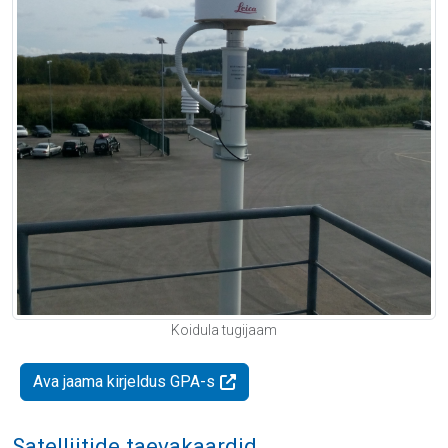
Koidula tugijaam
Ava jaama kirjeldus GPA-s
Satelliitide taevakaardid