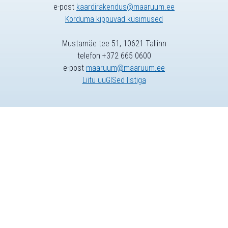
e-post
kaardirakendus@maaruum.ee
Korduma kippuvad küsimused
Mustamäe tee 51, 10621 Tallinn
telefon +372 665 0600
e-post
maaruum@maaruum.ee
Liitu uuGISed listiga