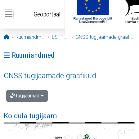
Liigu edasi põhisisu juurde
Geoportaal
Avaleht
Ruumiandmed
ESTPOS
GNSS tugijaamade graafikud
Ava menüü: Ruumiandmed
Ruumiandmed
GNSS tugijaamade graafikud
Tugijaamad
Koidula tugijaam