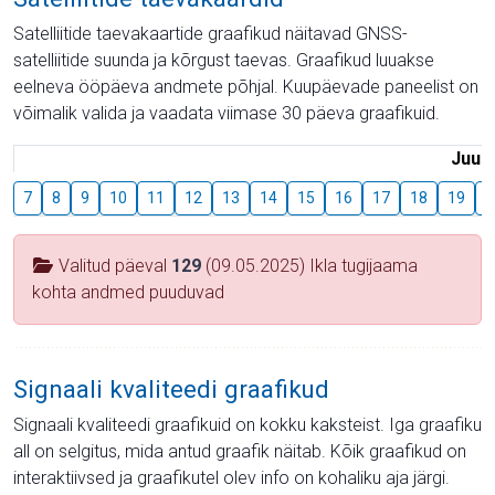
Satelliitide taevakaartide graafikud näitavad GNSS-
satelliitide suunda ja kõrgust taevas. Graafikud luuakse
eelneva ööpäeva andmete põhjal. Kuupäevade paneelist on
võimalik valida ja vaadata viimase 30 päeva graafikuid.
Juuli
7
8
9
10
11
12
13
14
15
16
17
18
19
2
Valitud päeval
129
(09.05.2025) Ikla tugijaama
kohta andmed puuduvad
Signaali kvaliteedi graafikud
Signaali kvaliteedi graafikuid on kokku kaksteist. Iga graafiku
all on selgitus, mida antud graafik näitab. Kõik graafikud on
interaktiivsed ja graafikutel olev info on kohaliku aja järgi.