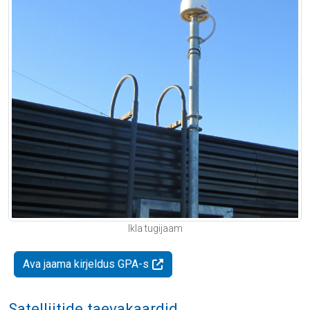
Ikla tugijaam
Ava jaama kirjeldus GPA-s
Satelliitide taevakaardid