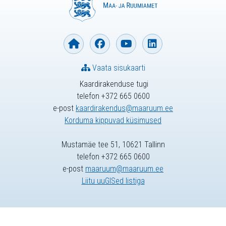
Vaata sisukaarti
Kaardirakenduse tugi
telefon +372 665 0600
e-post
kaardirakendus@maaruum.ee
Korduma kippuvad küsimused
Mustamäe tee 51, 10621 Tallinn
telefon +372 665 0600
e-post
maaruum@maaruum.ee
Liitu uuGISed listiga