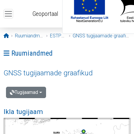
Liigu edasi põhisisu juurde
Geoportaal
Avaleht
Ruumiandmed
ESTPOS
GNSS tugijaamade graafikud
Ava menüü: Ruumiandmed
Ruumiandmed
GNSS tugijaamade graafikud
Tugijaamad
Ikla tugijaam