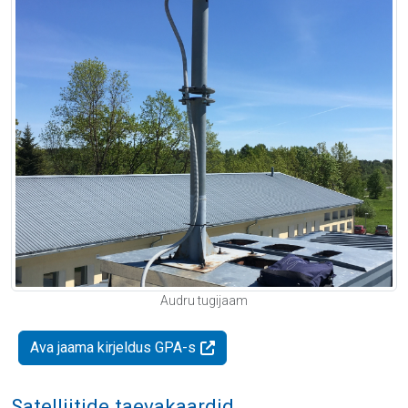
Audru tugijaam
Ava jaama kirjeldus GPA-s
Satelliitide taevakaardid