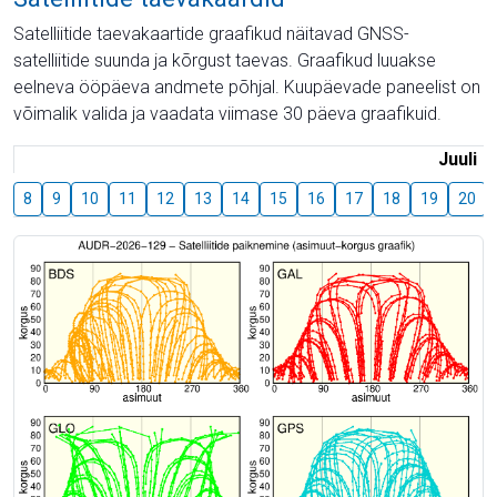
Satelliitide taevakaartide graafikud näitavad GNSS-
satelliitide suunda ja kõrgust taevas. Graafikud luuakse
eelneva ööpäeva andmete põhjal. Kuupäevade paneelist on
võimalik valida ja vaadata viimase 30 päeva graafikuid.
Juuli
8
9
10
11
12
13
14
15
16
17
18
19
20