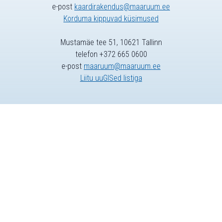
e-post
kaardirakendus@maaruum.ee
Korduma kippuvad küsimused
Mustamäe tee 51, 10621 Tallinn
telefon +372 665 0600
e-post
maaruum@maaruum.ee
Liitu uuGISed listiga