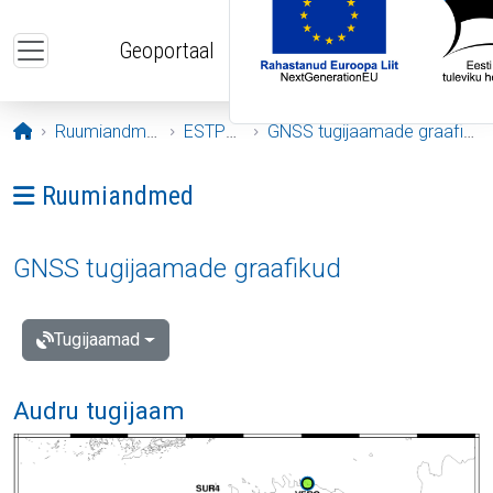
Liigu edasi põhisisu juurde
Geoportaal
Avaleht
Ruumiandmed
ESTPOS
GNSS tugijaamade graafikud
Ava menüü: Ruumiandmed
Ruumiandmed
GNSS tugijaamade graafikud
Tugijaamad
Audru tugijaam