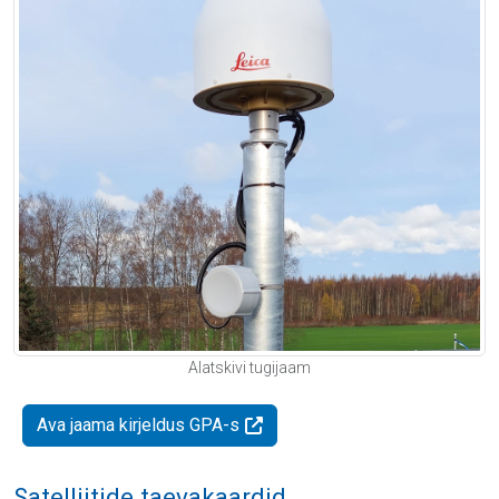
Alatskivi tugijaam
Ava jaama kirjeldus GPA-s
Satelliitide taevakaardid