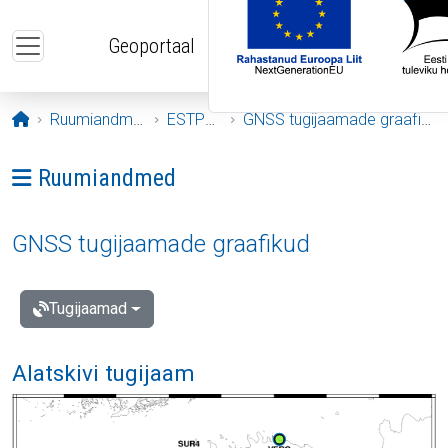
Liigu edasi põhisisu juurde
Geoportaal
Avaleht
Ruumiandmed
ESTPOS
GNSS tugijaamade graafikud
Ava menüü: Ruumiandmed
Ruumiandmed
GNSS tugijaamade graafikud
Tugijaamad
Alatskivi tugijaam