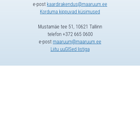
e-post
kaardirakendus@maaruum.ee
Korduma kippuvad küsimused
Mustamäe tee 51, 10621 Tallinn
telefon +372 665 0600
e-post
maaruum@maaruum.ee
Liitu uuGISed listiga