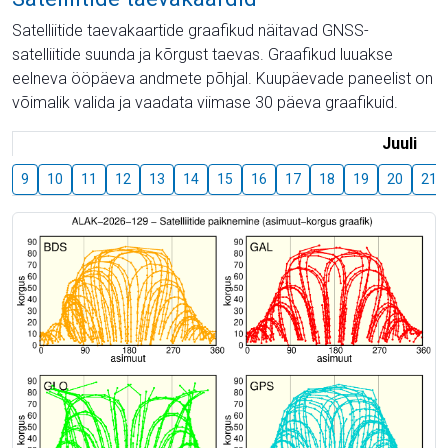
Satelliitide taevakaartide graafikud näitavad GNSS-
satelliitide suunda ja kõrgust taevas. Graafikud luuakse
eelneva ööpäeva andmete põhjal. Kuupäevade paneelist on
võimalik valida ja vaadata viimase 30 päeva graafikuid.
Juuli
9
10
11
12
13
14
15
16
17
18
19
20
21