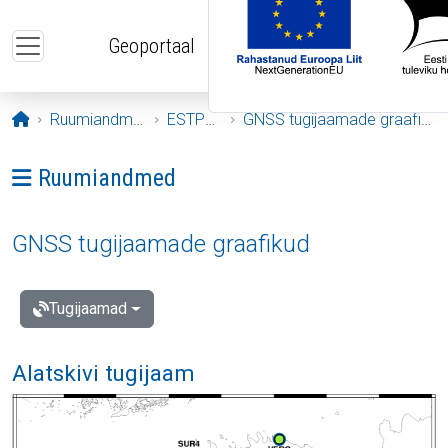
Liigu edasi põhisisu juurde
Geoportaal
Avaleht
Ruumiandmed
ESTPOS
GNSS tugijaamade graafikud
Ava menüü: Ruumiandmed
Ruumiandmed
GNSS tugijaamade graafikud
Tugijaamad
Alatskivi tugijaam