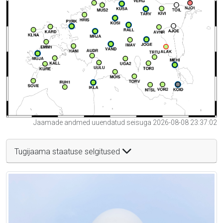
Jaamade andmed uuendatud seisuga 2026-08-08 23:37:02
Tugijaama staatuse selgitused