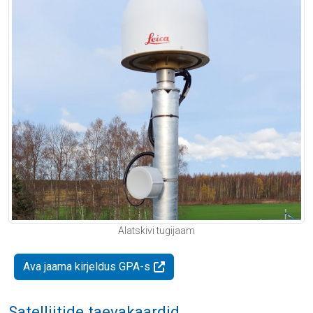
Alatskivi tugijaam
Ava jaama kirjeldus GPA-s
Satelliitide taevakaardid