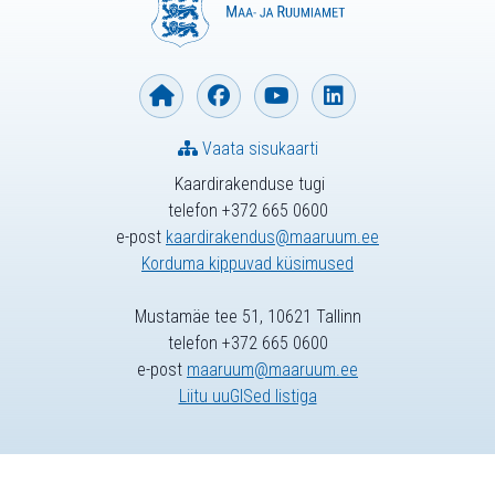
Vaata sisukaarti
Kaardirakenduse tugi
telefon +372 665 0600
e-post
kaardirakendus@maaruum.ee
Korduma kippuvad küsimused
Mustamäe tee 51, 10621 Tallinn
telefon +372 665 0600
e-post
maaruum@maaruum.ee
Liitu uuGISed listiga