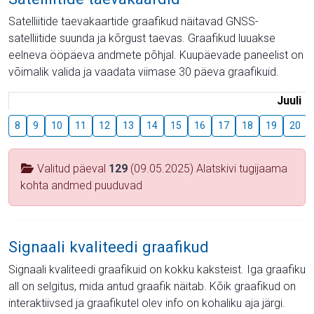
Satelliitide taevakaartide graafikud näitavad GNSS-
satelliitide suunda ja kõrgust taevas. Graafikud luuakse
eelneva ööpäeva andmete põhjal. Kuupäevade paneelist on
võimalik valida ja vaadata viimase 30 päeva graafikuid.
Juuli
8
9
10
11
12
13
14
15
16
17
18
19
20
Valitud päeval
129
(09.05.2025) Alatskivi tugijaama
kohta andmed puuduvad
Signaali kvaliteedi graafikud
Signaali kvaliteedi graafikuid on kokku kaksteist. Iga graafiku
all on selgitus, mida antud graafik näitab. Kõik graafikud on
interaktiivsed ja graafikutel olev info on kohaliku aja järgi.