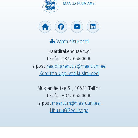
Vaata sisukaarti
Kaardirakenduse tugi
telefon +372 665 0600
e-post
kaardirakendus@maaruum.ee
Korduma kippuvad küsimused
Mustamäe tee 51, 10621 Tallinn
telefon +372 665 0600
e-post
maaruum@maaruum.ee
Liitu uuGISed listiga