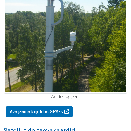
Vändra tugijaam
Ava jaama kirjeldus GPA-s
Satelliitide taevakaardid