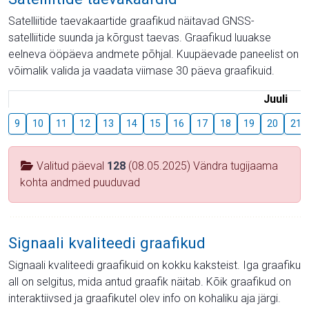
Satelliitide taevakaartide graafikud näitavad GNSS-
satelliitide suunda ja kõrgust taevas. Graafikud luuakse
eelneva ööpäeva andmete põhjal. Kuupäevade paneelist on
võimalik valida ja vaadata viimase 30 päeva graafikuid.
Juuli
9
10
11
12
13
14
15
16
17
18
19
20
21
Valitud päeval
128
(08.05.2025) Vändra tugijaama
kohta andmed puuduvad
Signaali kvaliteedi graafikud
Signaali kvaliteedi graafikuid on kokku kaksteist. Iga graafiku
all on selgitus, mida antud graafik näitab. Kõik graafikud on
interaktiivsed ja graafikutel olev info on kohaliku aja järgi.