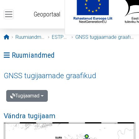
Liigu edasi põhisisu juurde
Geoportaal
Avaleht
Ruumiandmed
ESTPOS
GNSS tugijaamade graafikud
Ava menüü: Ruumiandmed
Ruumiandmed
GNSS tugijaamade graafikud
Tugijaamad
Vändra tugijaam