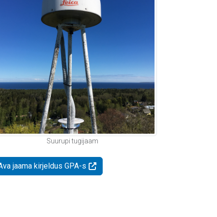
Suurupi tugijaam
Ava jaama kirjeldus GPA-s