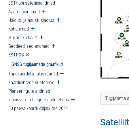
ESTHubi satelliidiandmed
Aadressiandmed
Ava alammenüü
Haldus- ja asustusjaotus
Ava alammenüü
Kohanimed
Ava alammenüü
Mullastiku kaart
Ava alammenüü
Geodeetilised andmed
Ava alammenüü
ESTPOS
Ava alammenüü
GNSS tugijaamade graafikud
Topokaardid ja aluskaardid
Ava alammenüü
Kaardilehtede süsteemid
Ava alammenüü
Planeeringute andmed
Tugijaama s
Kinnisvara tehingute andmebaas
Ava alammenüü
30 päeva kaardi väljakutse 2024
Ava alammenüü
Satelli