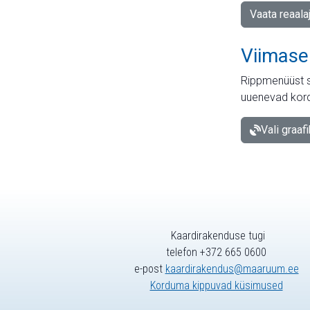
Vaata reaala
Viimase
Rippmenüüst s
uuenevad kord
Vali graaf
Kaardirakenduse tugi
telefon +372 665 0600
e-post
kaardirakendus@maaruum.ee
Korduma kippuvad küsimused