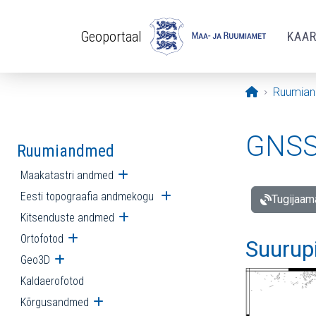
Liigu edasi põhisisu juurde
Geoportaal
KAA
Avaleht
Ruumia
GNSS 
Ruumiandmed
Maakatastri andmed
Ava alammenüü
Eesti topograafia andmekogu
Ava alammenüü
Tugijaam
Kitsenduste andmed
Ava alammenüü
Ortofotod
Ava alammenüü
Suurup
Geo3D
Ava alammenüü
Kaldaerofotod
Kõrgusandmed
Ava alammenüü