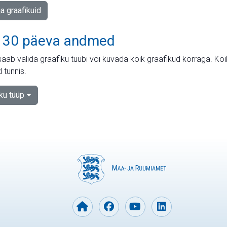
ja graafikuid
 30 päeva andmed
aab valida graafiku tüübi või kuvada kõik graafikud korraga. Kõ
 tunnis.
iku tüüp