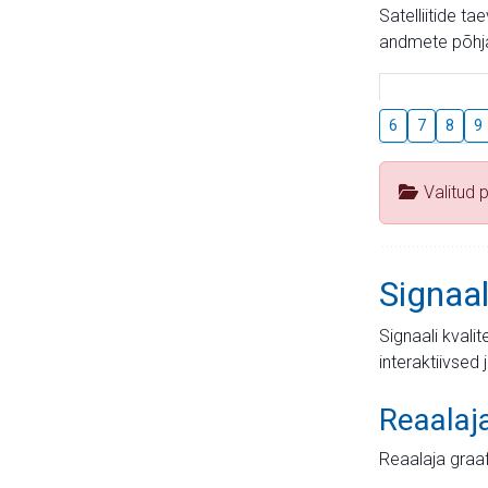
Satelliitide t
andmete põhja
6
7
8
9
Valitud 
Signaal
Signaali kvali
interaktiivsed 
Reaalaj
Reaalaja graa