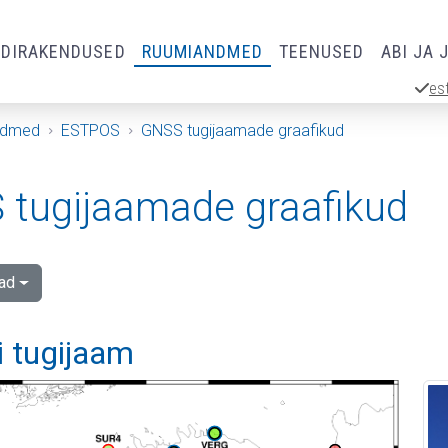
RDIRAKENDUSED
RUUMIANDMED
TEENUSED
ABI JA 
es
ndmed
ESTPOS
GNSS tugijaamade graafikud
tugijaamade graafikud
ad
i tugijaam