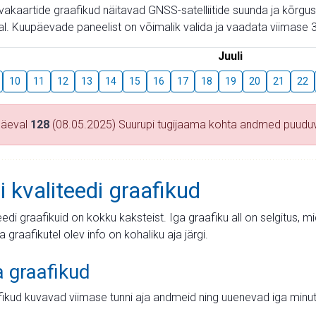
aevakaartide graafikud näitavad GNSS-satelliitide suunda ja kõr
l. Kuupäevade paneelist on võimalik valida ja vaadata viimase 3
Juuli
10
11
12
13
14
15
16
17
18
19
20
21
22
päeval
128
(08.05.2025) Suurupi tugijaama kohta andmed puudu
i kvaliteedi graafikud
teedi graafikuid on kokku kaksteist. Iga graafiku all on selgitus, 
ja graafikutel olev info on kohaliku aja järgi.
a graafikud
fikud kuvavad viimase tunni aja andmeid ning uuenevad iga minut