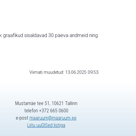
ik graafikud sisaldavad 30 päeva andmeid ning
Viimati muudetud: 13.06.2025 09:53
Mustamäe tee 51, 10621 Tallinn
telefon +372 665 0600
e-post
maaruum@maaruum.ee
Liitu uuGISed listiga