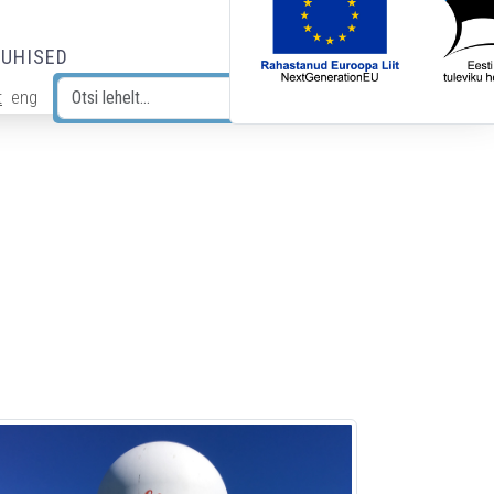
JUHISED
t
eng
Otsi