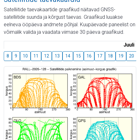
Satelliitide taevakaartide graafikud näitavad GNSS-
satelliitide suunda ja kõrgust taevas. Graafikud luuakse
eelneva ööpäeva andmete põhjal. Kuupäevade paneelist on
võimalik valida ja vaadata viimase 30 päeva graafikuid.
Juuli
8
9
10
11
12
13
14
15
16
17
18
19
20