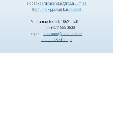
e-post
kaardirakendus@maaruum.ee
Korduma kippuvad küsimused
Mustamäe tee 51, 10621 Tallinn
telefon +372 665 0600
e-post
maaruum@maaruum.ee
Liitu uuGISed listiga