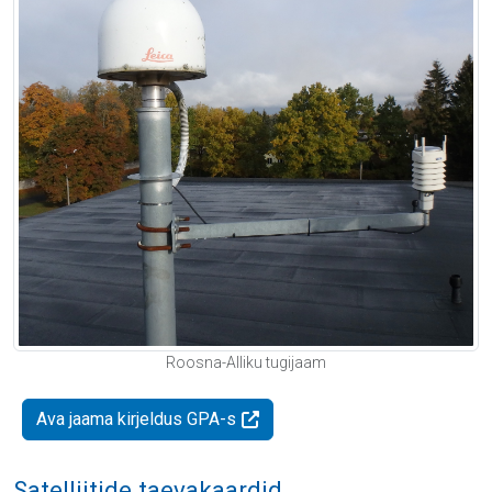
Roosna-Alliku tugijaam
Ava jaama kirjeldus GPA-s
Satelliitide taevakaardid