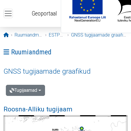
Liigu edasi põhisisu juurde
Geoportaal
Avaleht
Ruumiandmed
ESTPOS
GNSS tugijaamade graafikud
Ava menüü: Ruumiandmed
Ruumiandmed
GNSS tugijaamade graafikud
Tugijaamad
Roosna-Alliku tugijaam