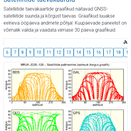
Satelliitide taevakaartide graafikud näitavad GNSS-
satelliitide suunda ja kõrgust taevas. Graafikud luuakse
eelneva ööpäeva andmete põhjal. Kuupäevade paneelist on
võimalik valida ja vaadata viimase 30 päeva graafikuid.
Juu
6
7
8
9
10
11
12
13
14
15
16
17
18
19