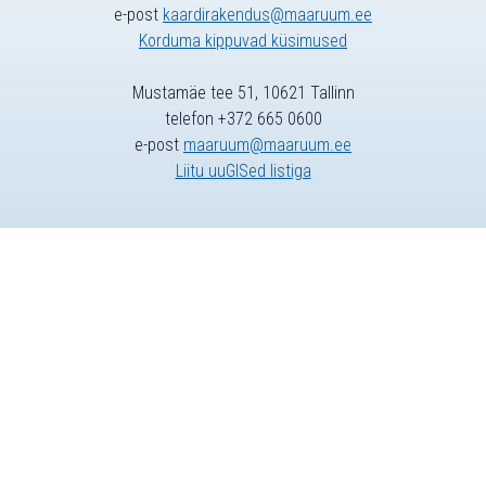
e-post
kaardirakendus@maaruum.ee
Korduma kippuvad küsimused
Mustamäe tee 51, 10621 Tallinn
telefon +372 665 0600
e-post
maaruum@maaruum.ee
Liitu uuGISed listiga