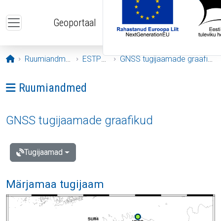
Liigu edasi põhisisu juurde
Geoportaal
Avaleht
Ruumiandmed
ESTPOS
GNSS tugijaamade graafikud
Ava menüü: Ruumiandmed
Ruumiandmed
GNSS tugijaamade graafikud
Tugijaamad
Märjamaa tugijaam