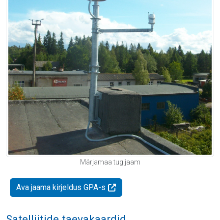
Märjamaa tugijaam
Ava jaama kirjeldus GPA-s
Satelliitide taevakaardid