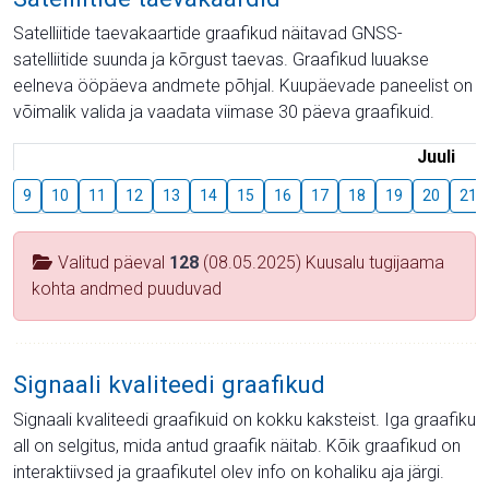
Satelliitide taevakaartide graafikud näitavad GNSS-
satelliitide suunda ja kõrgust taevas. Graafikud luuakse
eelneva ööpäeva andmete põhjal. Kuupäevade paneelist on
võimalik valida ja vaadata viimase 30 päeva graafikuid.
Juuli
9
10
11
12
13
14
15
16
17
18
19
20
21
Valitud päeval
128
(08.05.2025) Kuusalu tugijaama
kohta andmed puuduvad
Signaali kvaliteedi graafikud
Signaali kvaliteedi graafikuid on kokku kaksteist. Iga graafiku
all on selgitus, mida antud graafik näitab. Kõik graafikud on
interaktiivsed ja graafikutel olev info on kohaliku aja järgi.