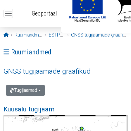
Liigu edasi põhisisu juurde
Geoportaal
Avaleht
Ruumiandmed
ESTPOS
GNSS tugijaamade graafikud
Ava menüü: Ruumiandmed
Ruumiandmed
GNSS tugijaamade graafikud
Tugijaamad
Kuusalu tugijaam