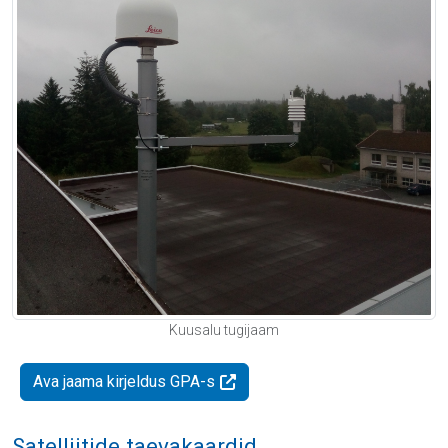
Kuusalu tugijaam
Ava jaama kirjeldus GPA-s
Satelliitide taevakaardid