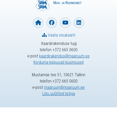
Vaata sisukaarti
Kaardirakenduse tugi
telefon +372 665 0600
e-post
kaardirakendus@maaruum.ee
Korduma kippuvad küsimused
Mustamäe tee 51, 10621 Tallinn
telefon +372 665 0600
e-post
maaruum@maaruum.ee
Liitu uuGISed listiga