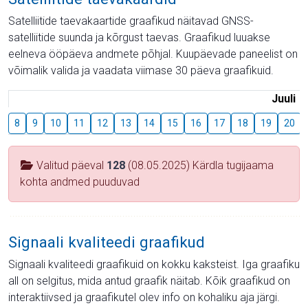
Satelliitide taevakaartide graafikud näitavad GNSS-
satelliitide suunda ja kõrgust taevas. Graafikud luuakse
eelneva ööpäeva andmete põhjal. Kuupäevade paneelist on
võimalik valida ja vaadata viimase 30 päeva graafikuid.
Juuli
8
9
10
11
12
13
14
15
16
17
18
19
20
Valitud päeval
128
(08.05.2025) Kärdla tugijaama
kohta andmed puuduvad
Signaali kvaliteedi graafikud
Signaali kvaliteedi graafikuid on kokku kaksteist. Iga graafiku
all on selgitus, mida antud graafik näitab. Kõik graafikud on
interaktiivsed ja graafikutel olev info on kohaliku aja järgi.