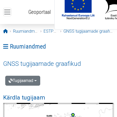
Liigu edasi põhisisu juurde
Geoportaal
Avaleht
Ruumiandmed
ESTPOS
GNSS tugijaamade graafikud
Ava menüü: Ruumiandmed
Ruumiandmed
GNSS tugijaamade graafikud
Tugijaamad
Kärdla tugijaam