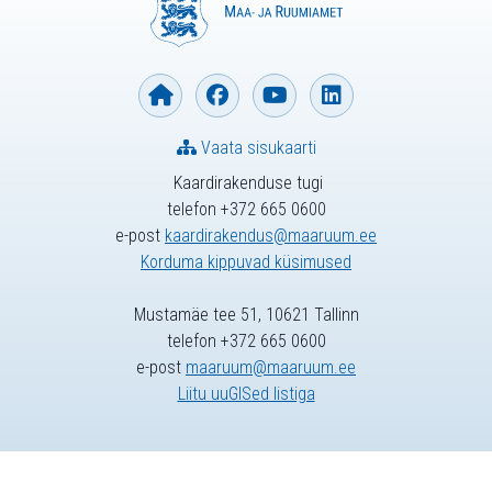
Vaata sisukaarti
Kaardirakenduse tugi
telefon +372 665 0600
e-post
kaardirakendus@maaruum.ee
Korduma kippuvad küsimused
Mustamäe tee 51, 10621 Tallinn
telefon +372 665 0600
e-post
maaruum@maaruum.ee
Liitu uuGISed listiga