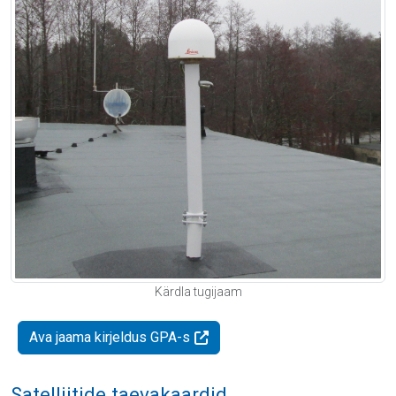
Kärdla tugijaam
Ava jaama kirjeldus GPA-s
Satelliitide taevakaardid