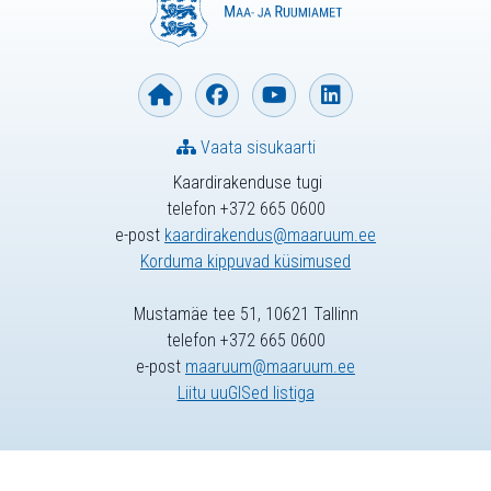
Vaata sisukaarti
Kaardirakenduse tugi
telefon +372 665 0600
e-post
kaardirakendus@maaruum.ee
Korduma kippuvad küsimused
Mustamäe tee 51, 10621 Tallinn
telefon +372 665 0600
e-post
maaruum@maaruum.ee
Liitu uuGISed listiga