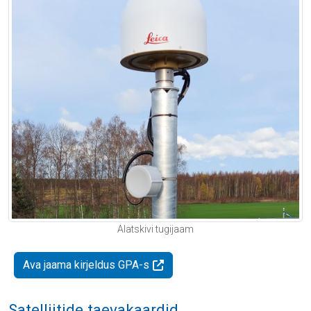
Alatskivi tugijaam
Ava jaama kirjeldus GPA-s
Satelliitide taevakaardid