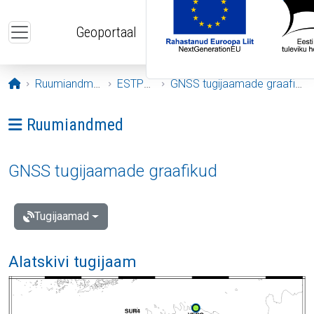
Liigu edasi põhisisu juurde
Geoportaal
Avaleht
Ruumiandmed
ESTPOS
GNSS tugijaamade graafikud
Ava menüü: Ruumiandmed
Ruumiandmed
GNSS tugijaamade graafikud
Tugijaamad
Alatskivi tugijaam