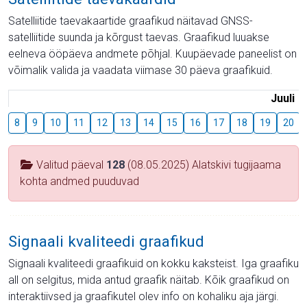
Satelliitide taevakaartide graafikud näitavad GNSS-
satelliitide suunda ja kõrgust taevas. Graafikud luuakse
eelneva ööpäeva andmete põhjal. Kuupäevade paneelist on
võimalik valida ja vaadata viimase 30 päeva graafikuid.
Juuli
8
9
10
11
12
13
14
15
16
17
18
19
20
Valitud päeval
128
(08.05.2025) Alatskivi tugijaama
kohta andmed puuduvad
Signaali kvaliteedi graafikud
Signaali kvaliteedi graafikuid on kokku kaksteist. Iga graafiku
all on selgitus, mida antud graafik näitab. Kõik graafikud on
interaktiivsed ja graafikutel olev info on kohaliku aja järgi.