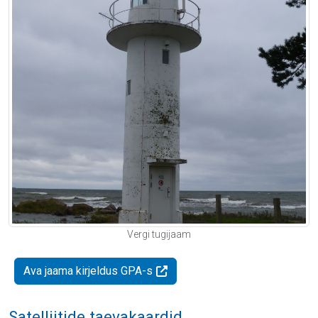
Vergi tugijaam
Ava jaama kirjeldus GPA-s
Satelliitide taevakaardid