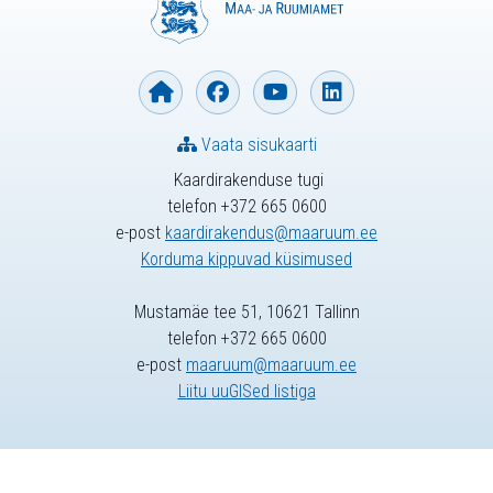
Vaata sisukaarti
Kaardirakenduse tugi
telefon +372 665 0600
e-post
kaardirakendus@maaruum.ee
Korduma kippuvad küsimused
Mustamäe tee 51, 10621 Tallinn
telefon +372 665 0600
e-post
maaruum@maaruum.ee
Liitu uuGISed listiga