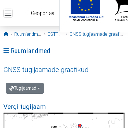
Liigu edasi põhisisu juurde
Geoportaal
Avaleht
Ruumiandmed
ESTPOS
GNSS tugijaamade graafikud
Ava menüü: Ruumiandmed
Ruumiandmed
GNSS tugijaamade graafikud
Tugijaamad
Vergi tugijaam