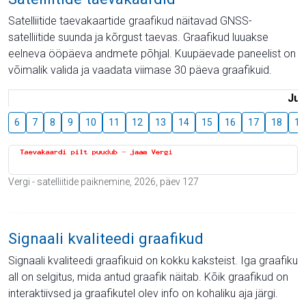
Satelliitide taevakaartide graafikud näitavad GNSS-
satelliitide suunda ja kõrgust taevas. Graafikud luuakse
eelneva ööpäeva andmete põhjal. Kuupäevade paneelist on
võimalik valida ja vaadata viimase 30 päeva graafikuid.
Juu
6
7
8
9
10
11
12
13
14
15
16
17
18
19
Vergi - satelliitide paiknemine, 2026, päev 127
Signaali kvaliteedi graafikud
Signaali kvaliteedi graafikuid on kokku kaksteist. Iga graafiku
all on selgitus, mida antud graafik näitab. Kõik graafikud on
interaktiivsed ja graafikutel olev info on kohaliku aja järgi.