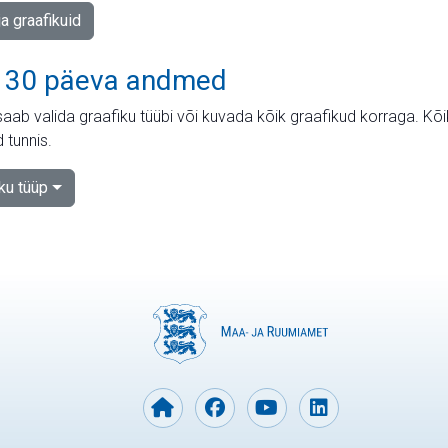
ja graafikuid
 30 päeva andmed
aab valida graafiku tüübi või kuvada kõik graafikud korraga. Kõ
 tunnis.
iku tüüp