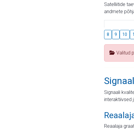
Satelliitide t
andmete põhja
8
9
10
Valitud 
Signaal
Signaali kvali
interaktiivsed 
Reaalaj
Reaalaja graa