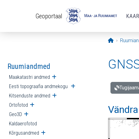
Liigu edasi põhisisu juurde
Geoportaal
KAA
Avaleht
Ruumia
GNSS 
Ruumiandmed
Maakatastri andmed
Ava alammenüü
Eesti topograafia andmekogu
Ava alammenüü
Tugijaam
Kitsenduste andmed
Ava alammenüü
Ortofotod
Ava alammenüü
Vändra
Geo3D
Ava alammenüü
Kaldaerofotod
Kõrgusandmed
Ava alammenüü