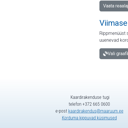
Vaata reaala
Viimase
Rippmenüüst s
uuenevad kord
Vali graaf
Kaardirakenduse tugi
telefon +372 665 0600
e-post
kaardirakendus@maaruum.ee
Korduma kippuvad küsimused