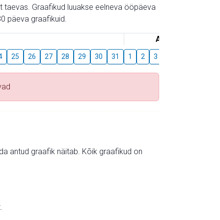
gust taevas. Graafikud luuakse eelneva ööpäeva
0 päeva graafikuid.
August
4
25
26
27
28
29
30
31
1
2
3
4
5
6
7
vad
mida antud graafik näitab. Kõik graafikud on
.