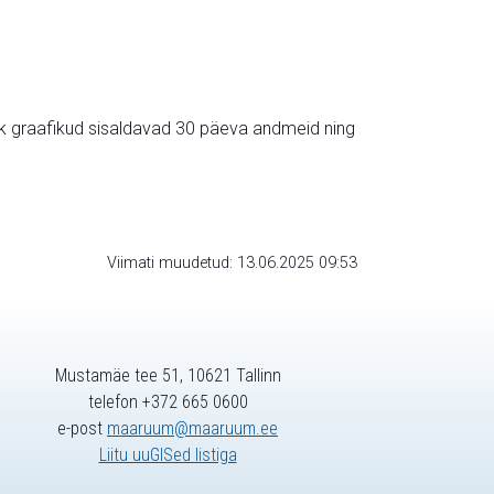
ik graafikud sisaldavad 30 päeva andmeid ning
Viimati muudetud: 13.06.2025 09:53
Mustamäe tee 51, 10621 Tallinn
telefon +372 665 0600
e-post
maaruum@maaruum.ee
Liitu uuGISed listiga