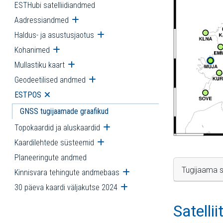
ESTHubi satelliidiandmed
Aadressiandmed
Ava alammenüü
Haldus- ja asustusjaotus
Ava alammenüü
Kohanimed
Ava alammenüü
Mullastiku kaart
Ava alammenüü
Geodeetilised andmed
Ava alammenüü
ESTPOS
Ava alammenüü
GNSS tugijaamade graafikud
Topokaardid ja aluskaardid
Ava alammenüü
Kaardilehtede süsteemid
Ava alammenüü
Planeeringute andmed
Tugijaama s
Kinnisvara tehingute andmebaas
Ava alammenüü
30 päeva kaardi väljakutse 2024
Ava alammenüü
Satelli