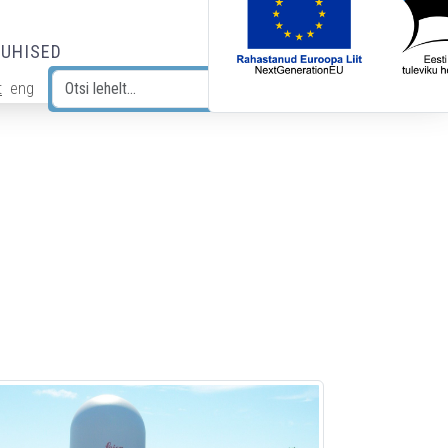
JUHISED
t
eng
Otsi