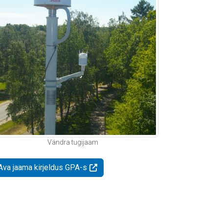
Vändra tugijaam
Ava jaama kirjeldus GPA-s