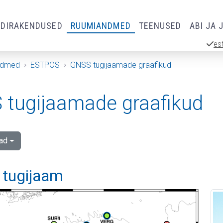
RDIRAKENDUSED
RUUMIANDMED
TEENUSED
ABI JA 
es
ndmed
ESTPOS
GNSS tugijaamade graafikud
tugijaamade graafikud
ad
 tugijaam