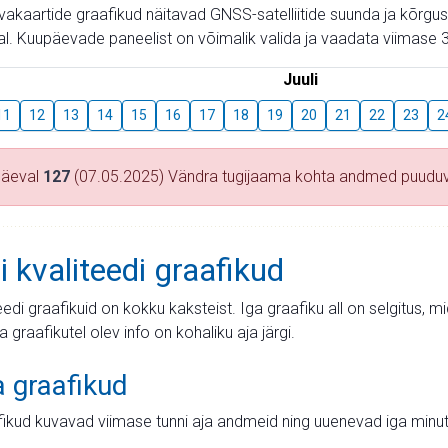
aevakaartide graafikud näitavad GNSS-satelliitide suunda ja kõr
l. Kuupäevade paneelist on võimalik valida ja vaadata viimase 3
Juuli
11
12
13
14
15
16
17
18
19
20
21
22
23
2
päeval
127
(07.05.2025) Vändra tugijaama kohta andmed puudu
i kvaliteedi graafikud
teedi graafikuid on kokku kaksteist. Iga graafiku all on selgitus, 
ja graafikutel olev info on kohaliku aja järgi.
a graafikud
fikud kuvavad viimase tunni aja andmeid ning uuenevad iga minut