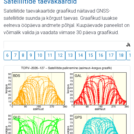
Satelliitide taevakaardid
Satelliitide taevakaartide graafikud näitavad GNSS-
satelliitide suunda ja kõrgust taevas. Graafikud luuakse
eelneva ööpäeva andmete põhjal. Kuupäevade paneelist on
võimalik valida ja vaadata viimase 30 päeva graafikuid.
Juu
6
7
8
9
10
11
12
13
14
15
16
17
18
19