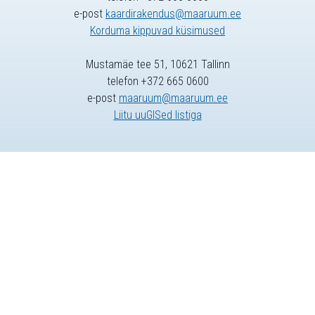
e-post
kaardirakendus@maaruum.ee
Korduma kippuvad küsimused
Mustamäe tee 51, 10621 Tallinn
telefon +372 665 0600
e-post
maaruum@maaruum.ee
Liitu uuGISed listiga