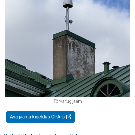
Tõrva tugijaam
Ava jaama kirjeldus GPA-s