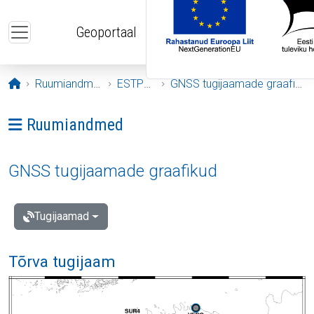
Liigu edasi põhisisu juurde
Geoportaal
Avaleht
Ruumiandmed
ESTPOS
GNSS tugijaamade graafikud
Ava menüü: Ruumiandmed
Ruumiandmed
GNSS tugijaamade graafikud
Tugijaamad
Tõrva tugijaam