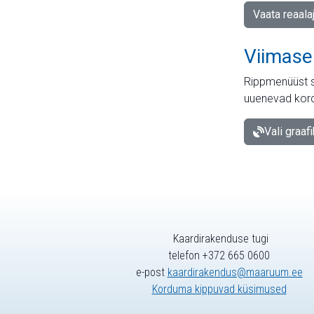
Vaata reaala
Viimase
Rippmenüüst s
uuenevad kord
Vali graaf
Kaardirakenduse tugi
telefon +372 665 0600
e-post
kaardirakendus@maaruum.ee
Korduma kippuvad küsimused