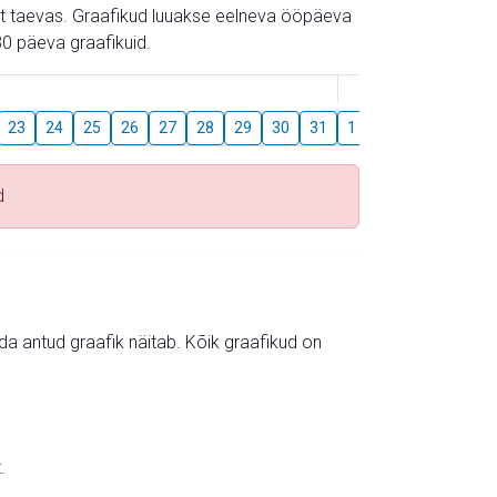
gust taevas. Graafikud luuakse eelneva ööpäeva
0 päeva graafikuid.
August
23
24
25
26
27
28
29
30
31
1
2
3
4
5
d
mida antud graafik näitab. Kõik graafikud on
.