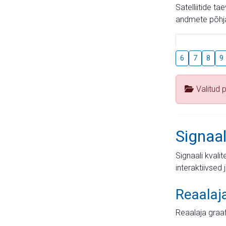
Satelliitide t
andmete põhja
6
7
8
9
Valitud 
Signaal
Signaali kvali
interaktiivsed 
Reaalaj
Reaalaja graa