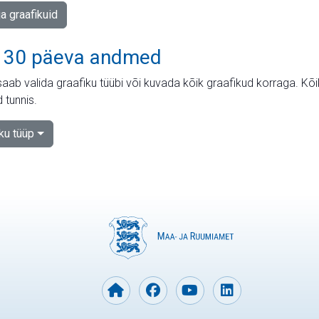
ja graafikuid
 30 päeva andmed
aab valida graafiku tüübi või kuvada kõik graafikud korraga. Kõ
 tunnis.
iku tüüp