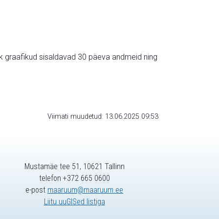
ik graafikud sisaldavad 30 päeva andmeid ning
Viimati muudetud: 13.06.2025 09:53
Mustamäe tee 51, 10621 Tallinn
telefon +372 665 0600
e-post
maaruum@maaruum.ee
Liitu uuGISed listiga