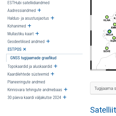
ESTHubi satelliidiandmed
Aadressiandmed
Ava alammenüü
Haldus- ja asustusjaotus
Ava alammenüü
Kohanimed
Ava alammenüü
Mullastiku kaart
Ava alammenüü
Geodeetilised andmed
Ava alammenüü
ESTPOS
Ava alammenüü
GNSS tugijaamade graafikud
Topokaardid ja aluskaardid
Ava alammenüü
Kaardilehtede süsteemid
Ava alammenüü
Planeeringute andmed
Tugijaama s
Kinnisvara tehingute andmebaas
Ava alammenüü
30 päeva kaardi väljakutse 2024
Ava alammenüü
Satelli