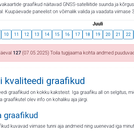
aevakaartide graafikud näitavad GNSS-satelliitide suunda ja kõr
l. Kuupäevade paneelist on võimalik valida ja vaadata viimase 3
Juuli
10
11
12
13
14
15
16
17
18
19
20
21
22
päeval
127
(07.05.2025) Toila tugijaama kohta andmed puuduva
i kvaliteedi graafikud
teedi graafikuid on kokku kaksteist. Iga graafiku all on selgitus, 
ja graafikutel olev info on kohaliku aja järgi.
a graafikud
fikud kuvavad viimase tunni aja andmeid ning uuenevad iga minut