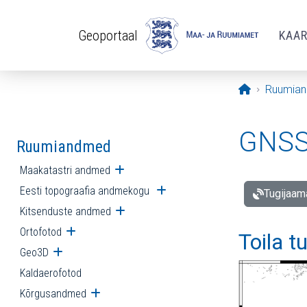
Liigu edasi põhisisu juurde
Geoportaal
KAA
Avaleht
Ruumia
GNSS 
Ruumiandmed
Maakatastri andmed
Ava alammenüü
Eesti topograafia andmekogu
Ava alammenüü
Tugijaam
Kitsenduste andmed
Ava alammenüü
Ortofotod
Ava alammenüü
Toila t
Geo3D
Ava alammenüü
Kaldaerofotod
Kõrgusandmed
Ava alammenüü