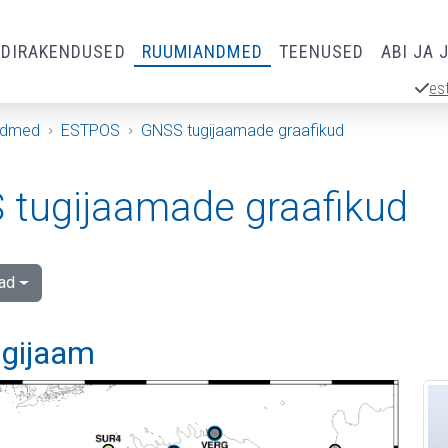
RDIRAKENDUSED
RUUMIANDMED
TEENUSED
ABI JA 
es
ndmed
ESTPOS
GNSS tugijaamade graafikud
tugijaamade graafikud
ad
ugijaam