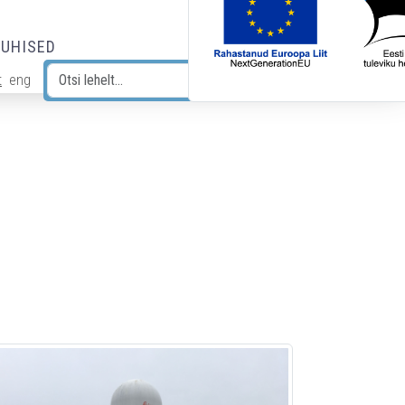
JUHISED
t
eng
Otsi