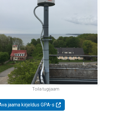
Toila tugijaam
Ava jaama kirjeldus GPA-s