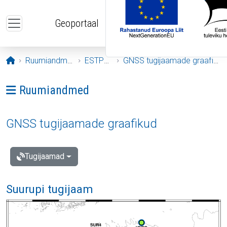
Liigu edasi põhisisu juurde
Geoportaal
Avaleht
Ruumiandmed
ESTPOS
GNSS tugijaamade graafikud
Ava menüü: Ruumiandmed
Ruumiandmed
GNSS tugijaamade graafikud
Tugijaamad
Suurupi tugijaam