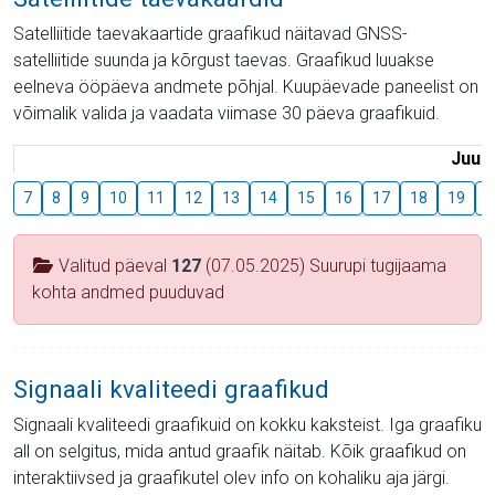
Satelliitide taevakaartide graafikud näitavad GNSS-
satelliitide suunda ja kõrgust taevas. Graafikud luuakse
eelneva ööpäeva andmete põhjal. Kuupäevade paneelist on
võimalik valida ja vaadata viimase 30 päeva graafikuid.
Juuli
7
8
9
10
11
12
13
14
15
16
17
18
19
2
Valitud päeval
127
(07.05.2025) Suurupi tugijaama
kohta andmed puuduvad
Signaali kvaliteedi graafikud
Signaali kvaliteedi graafikuid on kokku kaksteist. Iga graafiku
all on selgitus, mida antud graafik näitab. Kõik graafikud on
interaktiivsed ja graafikutel olev info on kohaliku aja järgi.