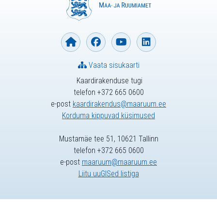
Vaata sisukaarti
Kaardirakenduse tugi
telefon +372 665 0600
e-post
kaardirakendus@maaruum.ee
Korduma kippuvad küsimused
Mustamäe tee 51, 10621 Tallinn
telefon +372 665 0600
e-post
maaruum@maaruum.ee
Liitu uuGISed listiga