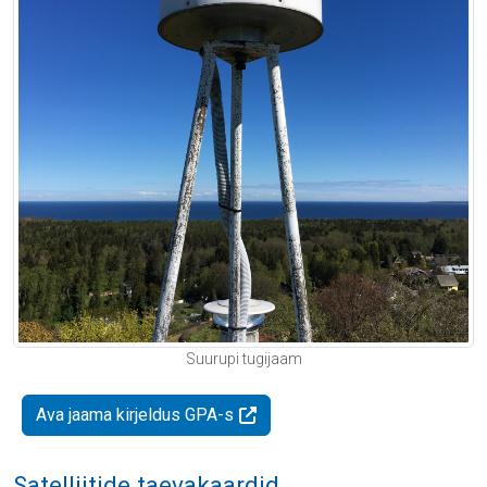
Suurupi tugijaam
Ava jaama kirjeldus GPA-s
Satelliitide taevakaardid