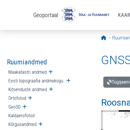
Liigu edasi põhisisu juurde
Geoportaal
KAA
Avaleht
Ruumia
GNSS 
Ruumiandmed
Maakatastri andmed
Ava alammenüü
Eesti topograafia andmekogu
Ava alammenüü
Tugijaam
Kitsenduste andmed
Ava alammenüü
Ortofotod
Ava alammenüü
Roosna
Geo3D
Ava alammenüü
Kaldaerofotod
Kõrgusandmed
Ava alammenüü