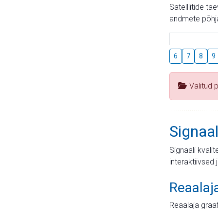
Satelliitide t
andmete põhja
6
7
8
9
Valitud 
Signaal
Signaali kvali
interaktiivsed 
Reaalaj
Reaalaja graa