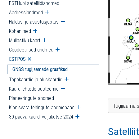
ESTHubi satelliidiandmed
Aadressiandmed
Ava alammenüü
Haldus- ja asustusjaotus
Ava alammenüü
Kohanimed
Ava alammenüü
Mullastiku kaart
Ava alammenüü
Geodeetilised andmed
Ava alammenüü
ESTPOS
Ava alammenüü
GNSS tugijaamade graafikud
Topokaardid ja aluskaardid
Ava alammenüü
Kaardilehtede süsteemid
Ava alammenüü
Planeeringute andmed
Tugijaama s
Kinnisvara tehingute andmebaas
Ava alammenüü
30 päeva kaardi väljakutse 2024
Ava alammenüü
Satelli