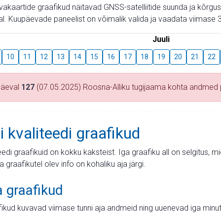
aevakaartide graafikud näitavad GNSS-satelliitide suunda ja kõr
l. Kuupäevade paneelist on võimalik valida ja vaadata viimase 3
Juuli
10
11
12
13
14
15
16
17
18
19
20
21
22
päeval
127
(07.05.2025) Roosna-Alliku tugijaama kohta andmed
i kvaliteedi graafikud
teedi graafikuid on kokku kaksteist. Iga graafiku all on selgitus, 
ja graafikutel olev info on kohaliku aja järgi.
a graafikud
fikud kuvavad viimase tunni aja andmeid ning uuenevad iga minut