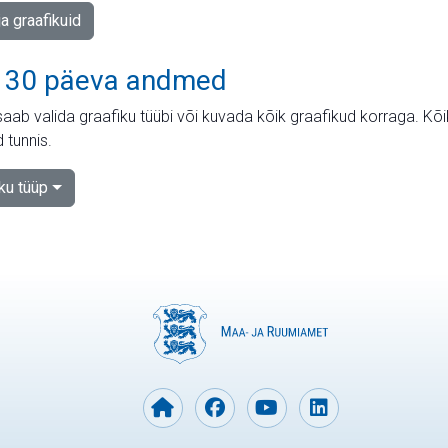
ja graafikuid
 30 päeva andmed
aab valida graafiku tüübi või kuvada kõik graafikud korraga. Kõ
 tunnis.
iku tüüp