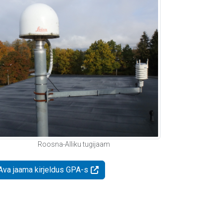
Roosna-Alliku tugijaam
Ava jaama kirjeldus GPA-s