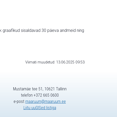
ik graafikud sisaldavad 30 päeva andmeid ning
Viimati muudetud: 13.06.2025 09:53
Mustamäe tee 51, 10621 Tallinn
telefon +372 665 0600
e-post
maaruum@maaruum.ee
Liitu uuGISed listiga