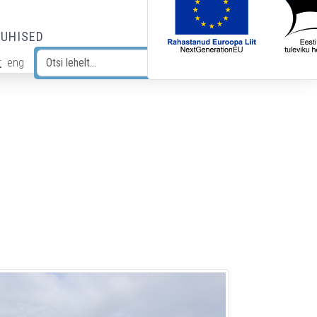
JUHISED
t
eng
Otsi