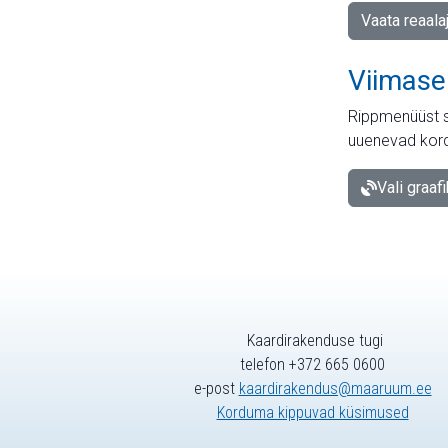
Vaata reaala
Viimase
Rippmenüüst s
uuenevad kord
Vali graaf
Kaardirakenduse tugi
telefon +372 665 0600
e-post
kaardirakendus@maaruum.ee
Korduma kippuvad küsimused