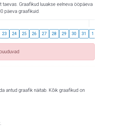
gust taevas. Graafikud luuakse eelneva ööpäeva
0 päeva graafikuid.
August
23
24
25
26
27
28
29
30
31
1
2
3
4
5
 puuduvad
mida antud graafik näitab. Kõik graafikud on
.