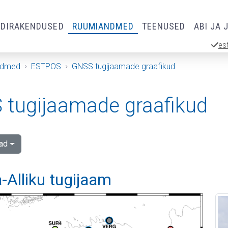
RDIRAKENDUSED
RUUMIANDMED
TEENUSED
ABI JA 
es
ndmed
ESTPOS
GNSS tugijaamade graafikud
tugijaamade graafikud
ad
-Alliku tugijaam