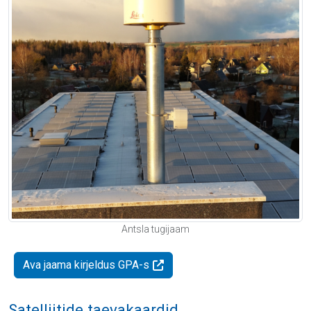
Antsla tugijaam
Ava jaama kirjeldus GPA-s
Satelliitide taevakaardid