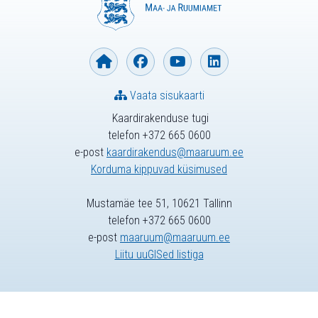
Vaata sisukaarti
Kaardirakenduse tugi
telefon +372 665 0600
e-post
kaardirakendus@maaruum.ee
Korduma kippuvad küsimused
Mustamäe tee 51, 10621 Tallinn
telefon +372 665 0600
e-post
maaruum@maaruum.ee
Liitu uuGISed listiga