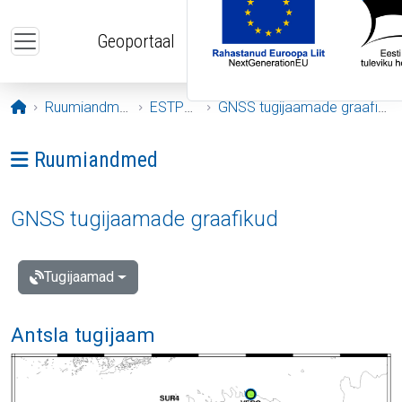
Liigu edasi põhisisu juurde
Geoportaal
Avaleht
Ruumiandmed
ESTPOS
GNSS tugijaamade graafikud
Ava menüü: Ruumiandmed
Ruumiandmed
GNSS tugijaamade graafikud
Tugijaamad
Antsla tugijaam