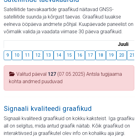
Satelliitide taevakaartide graafikud näitavad GNSS-
satelliitide suunda ja kõrgust taevas. Graafikud luuakse
eelneva ööpäeva andmete põhjal. Kuupäevade paneelist on
võimalik valida ja vaadata viimase 30 päeva graafikuid.
Juuli
9
10
11
12
13
14
15
16
17
18
19
20
21
Valitud päeval
127
(07.05.2025) Antsla tugijaama
kohta andmed puuduvad
Signaali kvaliteedi graafikud
Signaali kvaliteedi graafikuid on kokku kaksteist. Iga graafiku
all on selgitus, mida antud graafik näitab. Kõik graafikud on
interaktiivsed ja graafikutel olev info on kohaliku aja järgi.