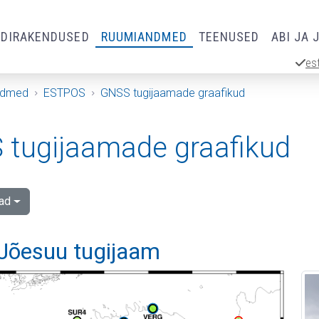
RDIRAKENDUSED
RUUMIANDMED
TEENUSED
ABI JA 
es
ndmed
ESTPOS
GNSS tugijaamade graafikud
tugijaamade graafikud
ad
Jõesuu tugijaam