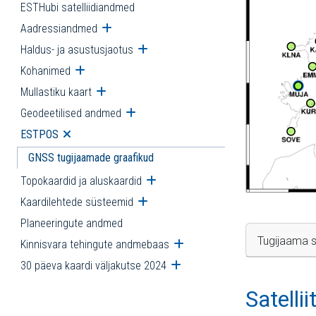
ESTHubi satelliidiandmed
Aadressiandmed
Ava alammenüü
Haldus- ja asustusjaotus
Ava alammenüü
Kohanimed
Ava alammenüü
Mullastiku kaart
Ava alammenüü
Geodeetilised andmed
Ava alammenüü
ESTPOS
Ava alammenüü
GNSS tugijaamade graafikud
Topokaardid ja aluskaardid
Ava alammenüü
Kaardilehtede süsteemid
Ava alammenüü
Planeeringute andmed
Tugijaama s
Kinnisvara tehingute andmebaas
Ava alammenüü
30 päeva kaardi väljakutse 2024
Ava alammenüü
Satelli