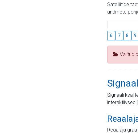
Satelliitide t
andmete põhja
6
7
8
9
Valitud 
Signaal
Signaali kvali
interaktiivsed 
Reaalaj
Reaalaja graa