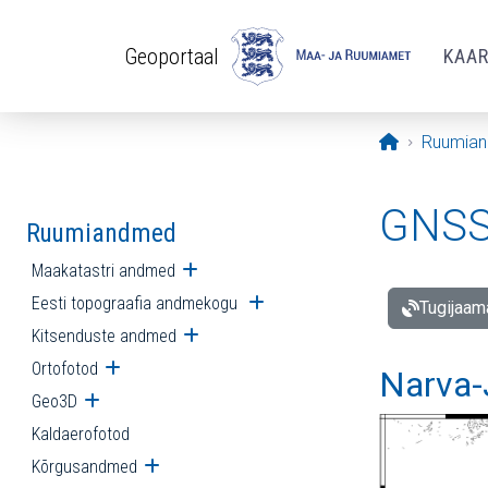
Liigu edasi põhisisu juurde
Geoportaal
KAA
Avaleht
Ruumia
GNSS 
Ruumiandmed
Maakatastri andmed
Ava alammenüü
Eesti topograafia andmekogu
Ava alammenüü
Tugijaam
Kitsenduste andmed
Ava alammenüü
Ortofotod
Ava alammenüü
Narva-
Geo3D
Ava alammenüü
Kaldaerofotod
Kõrgusandmed
Ava alammenüü