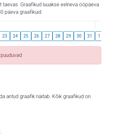
gust taevas. Graafikud luuakse eelneva ööpäeva
0 päeva graafikuid.
August
23
24
25
26
27
28
29
30
31
1
2
3
4
5
 puuduvad
mida antud graafik näitab. Kõik graafikud on
.