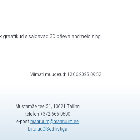
ik graafikud sisaldavad 30 päeva andmeid ning
Viimati muudetud: 13.06.2025 09:53
Mustamäe tee 51, 10621 Tallinn
telefon +372 665 0600
e-post
maaruum@maaruum.ee
Liitu uuGISed listiga