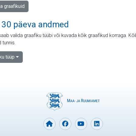
ja graafikuid
 30 päeva andmed
aab valida graafiku tüübi või kuvada kõik graafikud korraga. Kõ
 tunnis.
iku tüüp