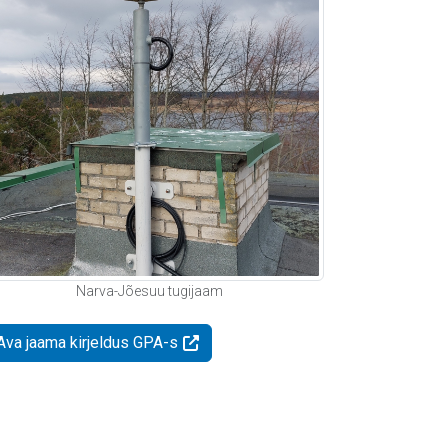
Narva-Jõesuu tugijaam
Ava jaama kirjeldus GPA-s