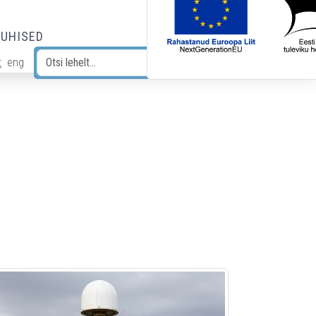
JUHISED
t
eng
Otsi