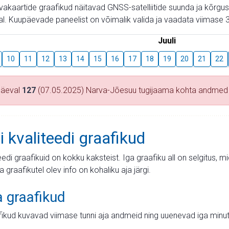
aevakaartide graafikud näitavad GNSS-satelliitide suunda ja kõr
l. Kuupäevade paneelist on võimalik valida ja vaadata viimase 3
Juuli
10
11
12
13
14
15
16
17
18
19
20
21
22
päeval
127
(07.05.2025) Narva-Jõesuu tugijaama kohta andmed
i kvaliteedi graafikud
teedi graafikuid on kokku kaksteist. Iga graafiku all on selgitus, 
ja graafikutel olev info on kohaliku aja järgi.
a graafikud
fikud kuvavad viimase tunni aja andmeid ning uuenevad iga minut