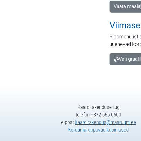
Vaata reaala
Viimase
Rippmenüüst s
uuenevad kord
Vali graaf
Kaardirakenduse tugi
telefon +372 665 0600
e-post
kaardirakendus@maaruum.ee
Korduma kippuvad küsimused