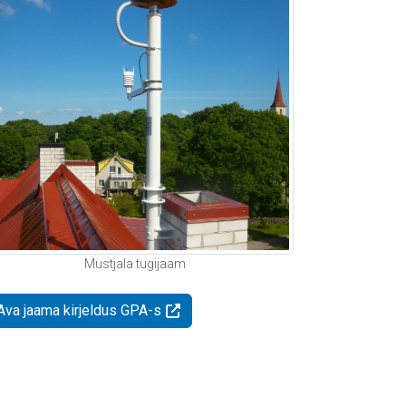
Mustjala tugijaam
Ava jaama kirjeldus GPA-s