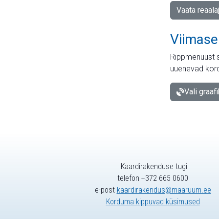
Vaata reaala
Viimase
Rippmenüüst s
uuenevad kord
Vali graaf
Kaardirakenduse tugi
telefon +372 665 0600
e-post
kaardirakendus@maaruum.ee
Korduma kippuvad küsimused