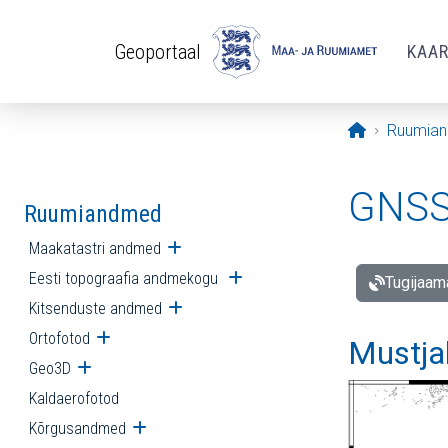
Liigu edasi põhisisu juurde
Geoportaal
KAA
Avaleht
Ruumia
GNSS 
Ruumiandmed
Maakatastri andmed
Ava alammenüü
Eesti topograafia andmekogu
Ava alammenüü
Tugijaam
Kitsenduste andmed
Ava alammenüü
Ortofotod
Ava alammenüü
Mustja
Geo3D
Ava alammenüü
Kaldaerofotod
Kõrgusandmed
Ava alammenüü