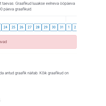
gust taevas. Graafikud luuakse eelneva ööpäeva
0 päeva graafikuid.
August
24
25
26
27
28
29
30
31
1
2
3
4
5
6
uvad
mida antud graafik näitab. Kõik graafikud on
.