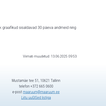
ik graafikud sisaldavad 30 päeva andmeid ning
Viimati muudetud: 13.06.2025 09:53
Mustamäe tee 51, 10621 Tallinn
telefon +372 665 0600
e-post
maaruum@maaruum.ee
Liitu uuGISed listiga