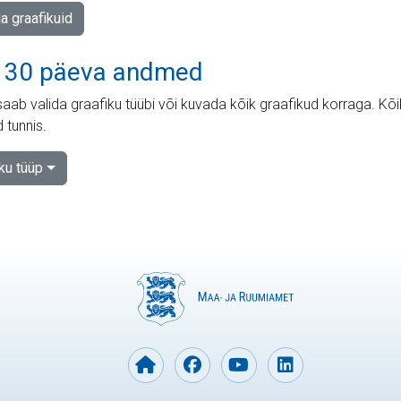
ja graafikuid
 30 päeva andmed
aab valida graafiku tüübi või kuvada kõik graafikud korraga. Kõ
 tunnis.
iku tüüp