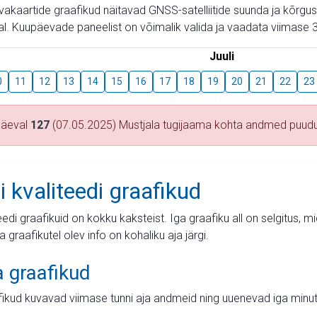
aevakaartide graafikud näitavad GNSS-satelliitide suunda ja kõr
l. Kuupäevade paneelist on võimalik valida ja vaadata viimase 3
Juuli
0
11
12
13
14
15
16
17
18
19
20
21
22
23
päeval
127
(07.05.2025) Mustjala tugijaama kohta andmed puud
i kvaliteedi graafikud
teedi graafikuid on kokku kaksteist. Iga graafiku all on selgitus, 
ja graafikutel olev info on kohaliku aja järgi.
a graafikud
fikud kuvavad viimase tunni aja andmeid ning uuenevad iga minut