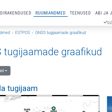
RDIRAKENDUSED
RUUMIANDMED
TEENUSED
ABI JA 
es
ndmed
ESTPOS
GNSS tugijaamade graafikud
tugijaamade graafikud
ad
la tugijaam