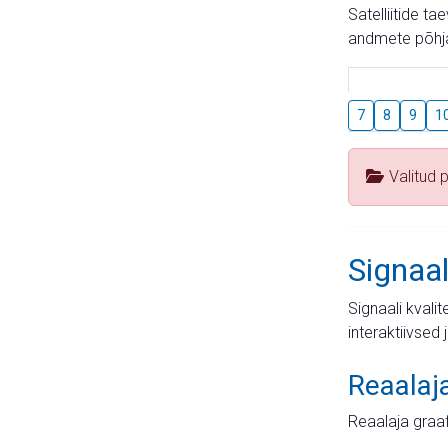
Satelliitide t
andmete põhja
7
8
9
1
Valitud 
Signaal
Signaali kvali
interaktiivsed 
Reaalaj
Reaalaja graa