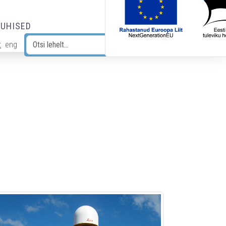
JUHISED
t
eng
Otsi