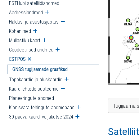
ESTHubi satelliidiandmed
Aadressiandmed
Ava alammenüü
Haldus- ja asustusjaotus
Ava alammenüü
Kohanimed
Ava alammenüü
Mullastiku kaart
Ava alammenüü
Geodeetilised andmed
Ava alammenüü
ESTPOS
Ava alammenüü
GNSS tugijaamade graafikud
Topokaardid ja aluskaardid
Ava alammenüü
Kaardilehtede süsteemid
Ava alammenüü
Planeeringute andmed
Tugijaama s
Kinnisvara tehingute andmebaas
Ava alammenüü
30 päeva kaardi väljakutse 2024
Ava alammenüü
Satelli