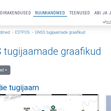
RDIRAKENDUSED
RUUMIANDMED
TEENUSED
ABI JA 
es
ndmed
ESTPOS
GNSS tugijaamade graafikud
tugijaamade graafikud
ad
äe tugijaam