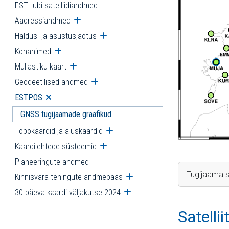
ESTHubi satelliidiandmed
Aadressiandmed
Ava alammenüü
Haldus- ja asustusjaotus
Ava alammenüü
Kohanimed
Ava alammenüü
Mullastiku kaart
Ava alammenüü
Geodeetilised andmed
Ava alammenüü
ESTPOS
Ava alammenüü
GNSS tugijaamade graafikud
Topokaardid ja aluskaardid
Ava alammenüü
Kaardilehtede süsteemid
Ava alammenüü
Planeeringute andmed
Tugijaama s
Kinnisvara tehingute andmebaas
Ava alammenüü
30 päeva kaardi väljakutse 2024
Ava alammenüü
Satelli