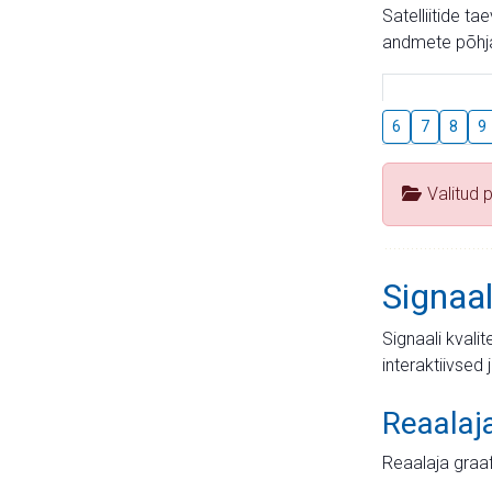
Satelliitide t
andmete põhja
6
7
8
9
Valitud 
Signaal
Signaali kvali
interaktiivsed 
Reaalaj
Reaalaja graa