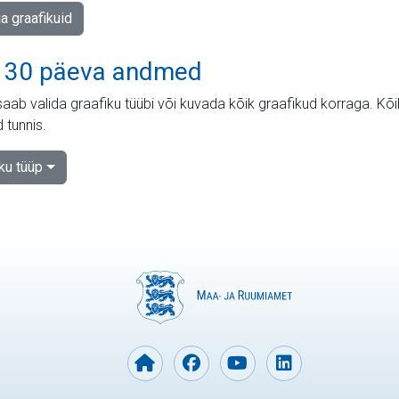
ja graafikuid
 30 päeva andmed
aab valida graafiku tüübi või kuvada kõik graafikud korraga. Kõ
 tunnis.
iku tüüp