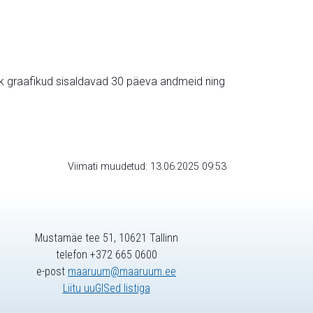
ik graafikud sisaldavad 30 päeva andmeid ning
Viimati muudetud: 13.06.2025 09:53
Mustamäe tee 51, 10621 Tallinn
telefon +372 665 0600
e-post
maaruum@maaruum.ee
Liitu uuGISed listiga