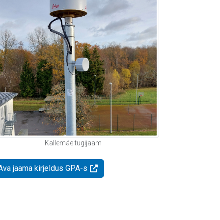
Kallemäe tugijaam
Ava jaama kirjeldus GPA-s