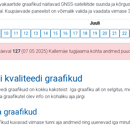
aevakaartide graafikud näitavad GNSS-satelliitide suunda ja kõr
l. Kuupäevade paneelist on võimalik valida ja vaadata viimase 3
Juuli
10
11
12
13
14
15
16
17
18
19
20
21
22
päeval
127
(07.05.2025) Kallemäe tugijaama kohta andmed puu
i kvaliteedi graafikud
teedi graafikuid on kokku kaksteist. Iga graafiku all on selgitus, 
ja graafikutel olev info on kohaliku aja järgi.
a graafikud
fikud kuvavad viimase tunni aja andmeid ning uuenevad iga minut