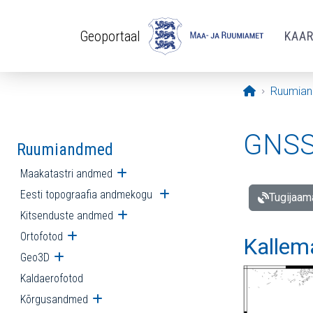
Liigu edasi põhisisu juurde
Geoportaal
KAA
Avaleht
Ruumia
GNSS 
Ruumiandmed
Maakatastri andmed
Ava alammenüü
Eesti topograafia andmekogu
Ava alammenüü
Tugijaam
Kitsenduste andmed
Ava alammenüü
Ortofotod
Ava alammenüü
Kallem
Geo3D
Ava alammenüü
Kaldaerofotod
Kõrgusandmed
Ava alammenüü