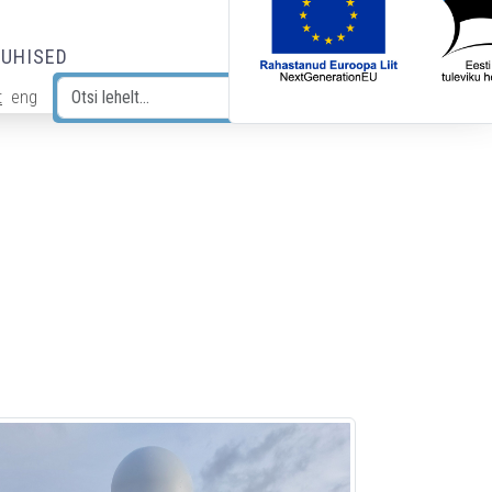
JUHISED
t
eng
Otsi