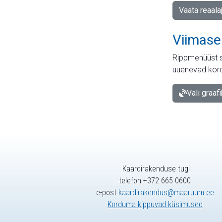
Vaata reaala
Viimase
Rippmenüüst s
uuenevad kord
Vali graaf
Kaardirakenduse tugi
telefon +372 665 0600
e-post
kaardirakendus@maaruum.ee
Korduma kippuvad küsimused