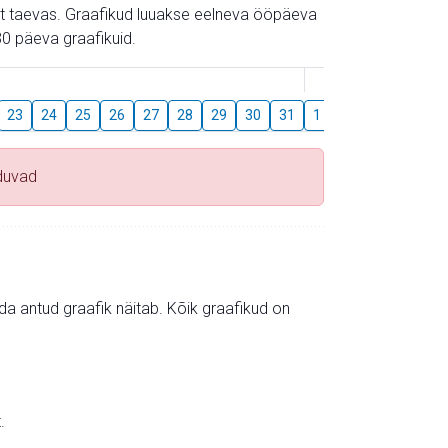
gust taevas. Graafikud luuakse eelneva ööpäeva
0 päeva graafikuid.
August
23
24
25
26
27
28
29
30
31
1
2
3
4
5
duvad
mida antud graafik näitab. Kõik graafikud on
.