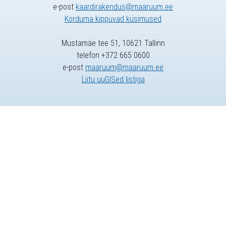
e-post
kaardirakendus@maaruum.ee
Korduma kippuvad küsimused
Mustamäe tee 51, 10621 Tallinn
telefon +372 665 0600
e-post
maaruum@maaruum.ee
Liitu uuGISed listiga