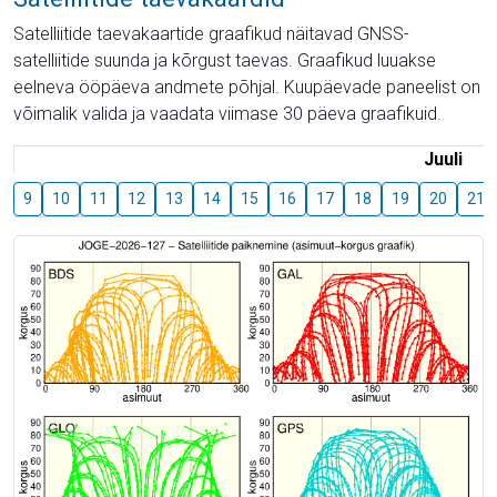
Satelliitide taevakaartide graafikud näitavad GNSS-
satelliitide suunda ja kõrgust taevas. Graafikud luuakse
eelneva ööpäeva andmete põhjal. Kuupäevade paneelist on
võimalik valida ja vaadata viimase 30 päeva graafikuid.
Juuli
9
10
11
12
13
14
15
16
17
18
19
20
21