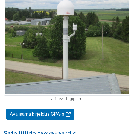
Jõgeva tugijaam
Ava jaama kirjeldus GPA-s
Satelliitide taevakaardid