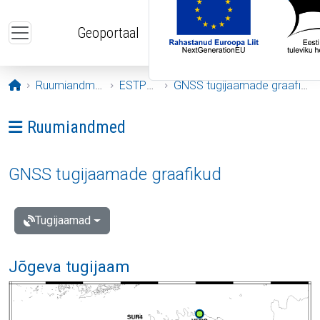
Liigu edasi põhisisu juurde
Geoportaal
Avaleht
Ruumiandmed
ESTPOS
GNSS tugijaamade graafikud
Ava menüü: Ruumiandmed
Ruumiandmed
GNSS tugijaamade graafikud
Tugijaamad
Jõgeva tugijaam