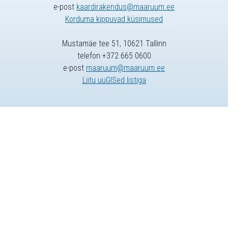
e-post
kaardirakendus@maaruum.ee
Korduma kippuvad küsimused
Mustamäe tee 51, 10621 Tallinn
telefon +372 665 0600
e-post
maaruum@maaruum.ee
Liitu uuGISed listiga