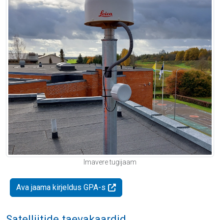
Imavere tugijaam
Ava jaama kirjeldus GPA-s
Satelliitide taevakaardid