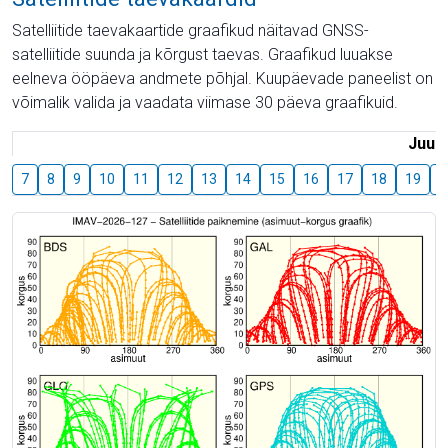
Satelliitide taevakaartide graafikud näitavad GNSS-
satelliitide suunda ja kõrgust taevas. Graafikud luuakse
eelneva ööpäeva andmete põhjal. Kuupäevade paneelist on
võimalik valida ja vaadata viimase 30 päeva graafikuid.
Juuli
7
8
9
10
11
12
13
14
15
16
17
18
19
2