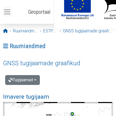
Liigu edasi põhisisu juurde
Geoportaal
Avaleht
Ruumiandmed
ESTPOS
GNSS tugijaamade graafikud
Ava menüü: Ruumiandmed
Ruumiandmed
GNSS tugijaamade graafikud
Tugijaamad
Imavere tugijaam