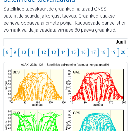
Satelliitide taevakaartide graafikud näitavad GNSS-
satelliitide suunda ja kõrgust taevas. Graafikud luuakse
eelneva ööpäeva andmete põhjal. Kuupäevade paneelist on
võimalik valida ja vaadata viimase 30 päeva graafikuid.
Juuli
8
9
10
11
12
13
14
15
16
17
18
19
20