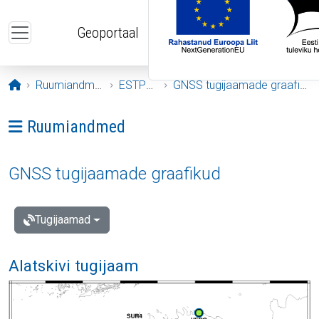
Liigu edasi põhisisu juurde
Geoportaal
Avaleht
Ruumiandmed
ESTPOS
GNSS tugijaamade graafikud
Ava menüü: Ruumiandmed
Ruumiandmed
GNSS tugijaamade graafikud
Tugijaamad
Alatskivi tugijaam