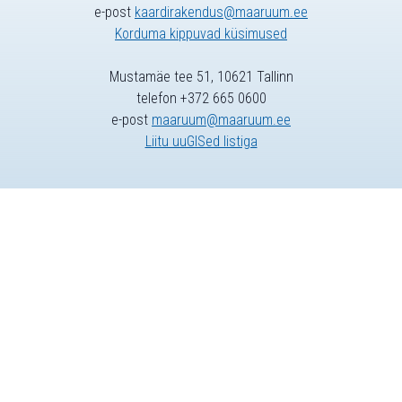
e-post
kaardirakendus@maaruum.ee
Korduma kippuvad küsimused
Mustamäe tee 51, 10621 Tallinn
telefon +372 665 0600
e-post
maaruum@maaruum.ee
Liitu uuGISed listiga