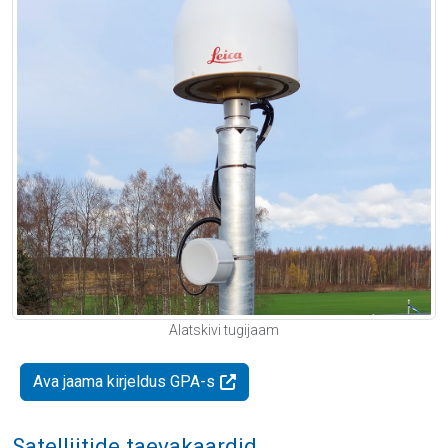
Alatskivi tugijaam
Ava jaama kirjeldus GPA-s
Satelliitide taevakaardid