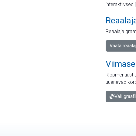
interaktiivsed 
Reaalaj
Reaalaja graa
Vaata reaala
Viimase
Rippmenüüst s
uuenevad kord
Vali graaf