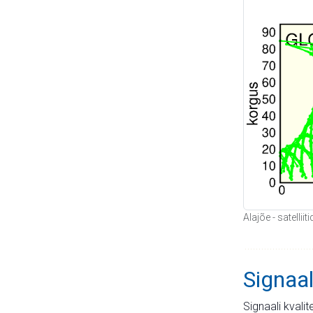
Alajõe - satelli
Signaal
Signaali kvali