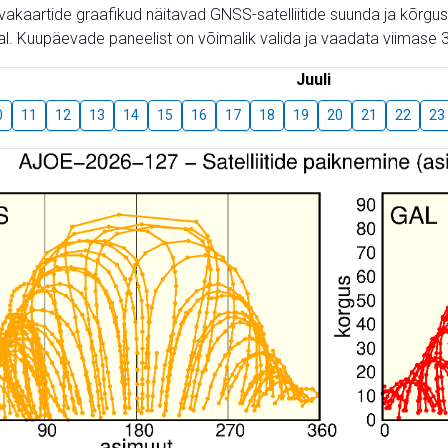
aevakaartide graafikud näitavad GNSS-satelliitide suunda ja kõr
l. Kuupäevade paneelist on võimalik valida ja vaadata viimase 3
Juuli
0
11
12
13
14
15
16
17
18
19
20
21
22
23