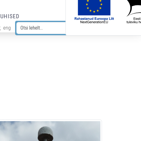
JUHISED
t
eng
Otsi