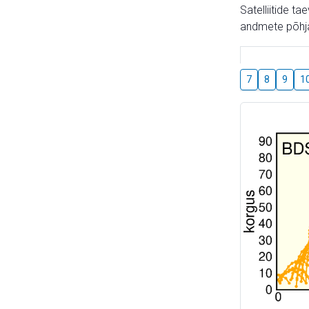
Satelliitide t
andmete põhja
7
8
9
1