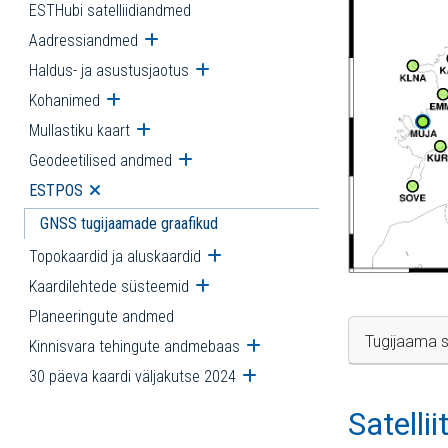
ESTHubi satelliidiandmed
Aadressiandmed
Ava alammenüü
Haldus- ja asustusjaotus
Ava alammenüü
Kohanimed
Ava alammenüü
Mullastiku kaart
Ava alammenüü
Geodeetilised andmed
Ava alammenüü
ESTPOS
Ava alammenüü
GNSS tugijaamade graafikud
Topokaardid ja aluskaardid
Ava alammenüü
Kaardilehtede süsteemid
Ava alammenüü
Planeeringute andmed
Tugijaama s
Kinnisvara tehingute andmebaas
Ava alammenüü
30 päeva kaardi väljakutse 2024
Ava alammenüü
Satelli