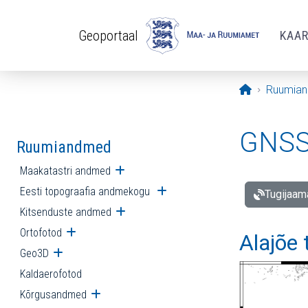
Liigu edasi põhisisu juurde
Geoportaal
KAA
Avaleht
Ruumia
GNSS 
Ruumiandmed
Maakatastri andmed
Ava alammenüü
Eesti topograafia andmekogu
Ava alammenüü
Tugijaam
Kitsenduste andmed
Ava alammenüü
Ortofotod
Ava alammenüü
Alajõe
Geo3D
Ava alammenüü
Kaldaerofotod
Kõrgusandmed
Ava alammenüü