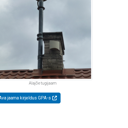
Alajõe tugijaam
Ava jaama kirjeldus GPA-s