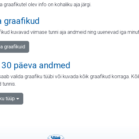
ja graafikutel olev info on kohaliku aja järgi.
a graafikud
fikud kuvavad viimase tunni aja andmeid ning uuenevad iga minut
ja graafikuid
 30 päeva andmed
aab valida graafiku tüübi või kuvada kõik graafikud korraga. Kõ
 tunnis.
iku tüüp