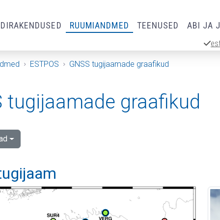
RDIRAKENDUSED
RUUMIANDMED
TEENUSED
ABI JA 
es
ndmed
ESTPOS
GNSS tugijaamade graafikud
tugijaamade graafikud
ad
 tugijaam