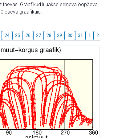
gust taevas. Graafikud luuakse eelneva ööpäeva
0 päeva graafikuid.
August
24
25
26
27
28
29
30
31
1
2
3
4
5
6