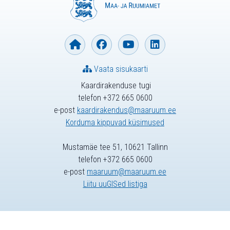
Vaata sisukaarti
Kaardirakenduse tugi
telefon +372 665 0600
e-post
kaardirakendus@maaruum.ee
Korduma kippuvad küsimused
Mustamäe tee 51, 10621 Tallinn
telefon +372 665 0600
e-post
maaruum@maaruum.ee
Liitu uuGISed listiga