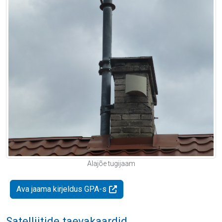
Alajõe tugijaam
Ava jaama kirjeldus GPA-s
Satelliitide taevakaardid