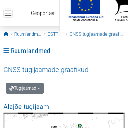
Liigu edasi põhisisu juurde
Geoportaal
Avaleht
Ruumiandmed
ESTPOS
GNSS tugijaamade graafikud
Ava menüü: Ruumiandmed
Ruumiandmed
GNSS tugijaamade graafikud
Tugijaamad
Alajõe tugijaam