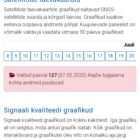
Satelliitide taevakaartide graafikud näitavad GNSS-
satelliitide suunda ja kõrgust taevas. Graafikud luuakse
eelneva ööpäeva andmete põhjal. Kuupäevade paneelist on
võimalik valida ja vaadata viimase 30 päeva graafikuid.
Juuli
8
9
10
11
12
13
14
15
16
17
18
19
20
Valitud päeval
127
(07.05.2025) Alajõe tugijaama
kohta andmed puuduvad
Signaali kvaliteedi graafikud
Signaali kvaliteedi graafikuid on kokku kaksteist. Iga graafiku
all on selgitus, mida antud graafik näitab. Kõik graafikud on
interaktiivsed ja graafikutel olev info on kohaliku aja järgi.