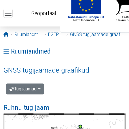
Liigu edasi põhisisu juurde
Geoportaal
Avaleht
Ruumiandmed
ESTPOS
GNSS tugijaamade graafikud
Ava menüü: Ruumiandmed
Ruumiandmed
GNSS tugijaamade graafikud
Tugijaamad
Ruhnu tugijaam