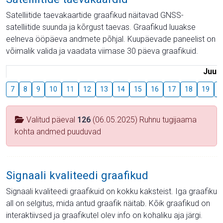
Satelliitide taevakaartide graafikud näitavad GNSS-
satelliitide suunda ja kõrgust taevas. Graafikud luuakse
eelneva ööpäeva andmete põhjal. Kuupäevade paneelist on
võimalik valida ja vaadata viimase 30 päeva graafikuid.
Juuli
7
8
9
10
11
12
13
14
15
16
17
18
19
2
Valitud päeval
126
(06.05.2025) Ruhnu tugijaama
kohta andmed puuduvad
Signaali kvaliteedi graafikud
Signaali kvaliteedi graafikuid on kokku kaksteist. Iga graafiku
all on selgitus, mida antud graafik näitab. Kõik graafikud on
interaktiivsed ja graafikutel olev info on kohaliku aja järgi.