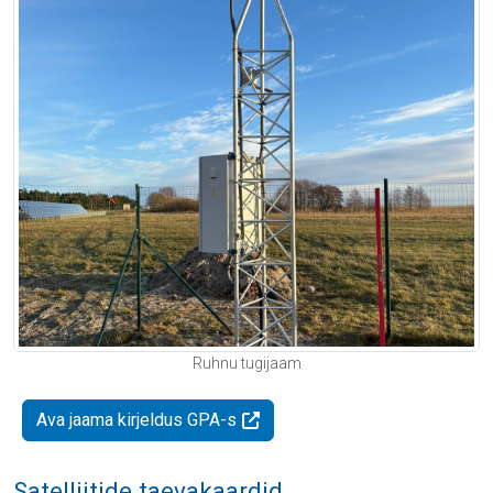
Ruhnu tugijaam
Ava jaama kirjeldus GPA-s
Satelliitide taevakaardid