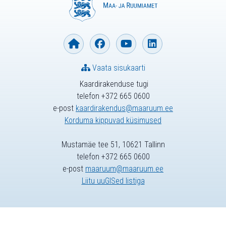
Vaata sisukaarti
Kaardirakenduse tugi
telefon +372 665 0600
e-post
kaardirakendus@maaruum.ee
Korduma kippuvad küsimused
Mustamäe tee 51, 10621 Tallinn
telefon +372 665 0600
e-post
maaruum@maaruum.ee
Liitu uuGISed listiga