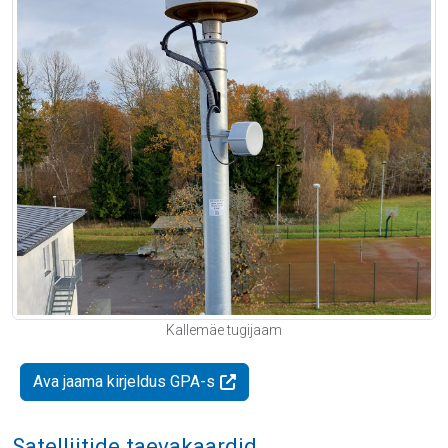
Kallemäe tugijaam
Ava jaama kirjeldus GPA-s
Satelliitide taevakaardid