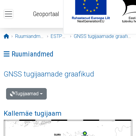
Liigu edasi põhisisu juurde
Geoportaal
Avaleht
Ruumiandmed
ESTPOS
GNSS tugijaamade graafikud
Ava menüü: Ruumiandmed
Ruumiandmed
GNSS tugijaamade graafikud
Tugijaamad
Kallemäe tugijaam