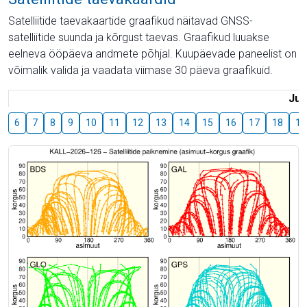
Satelliitide taevakaartide graafikud näitavad GNSS-
satelliitide suunda ja kõrgust taevas. Graafikud luuakse
eelneva ööpäeva andmete põhjal. Kuupäevade paneelist on
võimalik valida ja vaadata viimase 30 päeva graafikuid.
Juu
6
7
8
9
10
11
12
13
14
15
16
17
18
19