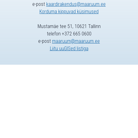
e-post
kaardirakendus@maaruum.ee
Korduma kippuvad küsimused
Mustamäe tee 51, 10621 Tallinn
telefon +372 665 0600
e-post
maaruum@maaruum.ee
Liitu uuGISed listiga