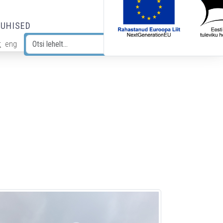
JUHISED
t
eng
Otsi