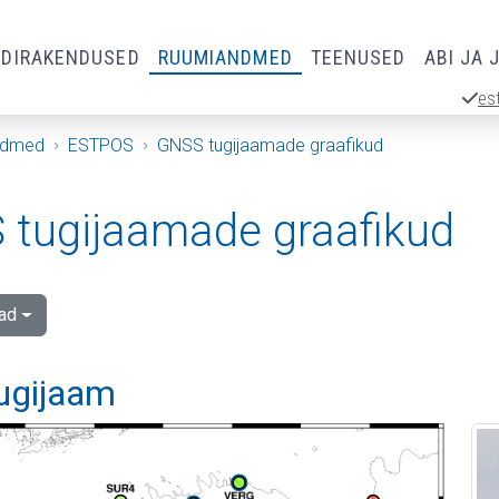
RDIRAKENDUSED
RUUMIANDMED
TEENUSED
ABI JA 
es
ndmed
ESTPOS
GNSS tugijaamade graafikud
tugijaamade graafikud
ad
tugijaam