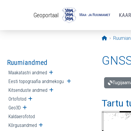
Liigu edasi põhisisu juurde
Geoportaal
KAA
Avaleht
Ruumia
GNSS 
Ruumiandmed
Maakatastri andmed
Ava alammenüü
Eesti topograafia andmekogu
Ava alammenüü
Tugijaam
Kitsenduste andmed
Ava alammenüü
Ortofotod
Ava alammenüü
Tartu 
Geo3D
Ava alammenüü
Kaldaerofotod
Kõrgusandmed
Ava alammenüü