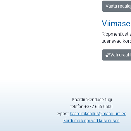
Vaata reaala
Viimase
Rippmenüüst s
uuenevad kord
Vali graaf
Kaardirakenduse tugi
telefon +372 665 0600
e-post
kaardirakendus@maaruum.ee
Korduma kippuvad küsimused