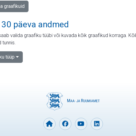
ja graafikuid
 30 päeva andmed
aab valida graafiku tüübi või kuvada kõik graafikud korraga. Kõ
 tunnis.
iku tüüp