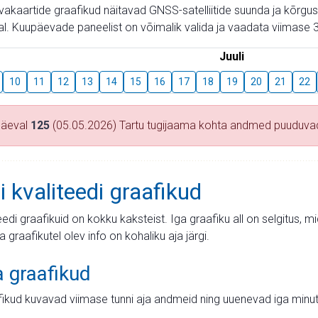
aevakaartide graafikud näitavad GNSS-satelliitide suunda ja kõr
l. Kuupäevade paneelist on võimalik valida ja vaadata viimase 3
Juuli
10
11
12
13
14
15
16
17
18
19
20
21
22
päeval
125
(05.05.2026) Tartu tugijaama kohta andmed puuduva
i kvaliteedi graafikud
teedi graafikuid on kokku kaksteist. Iga graafiku all on selgitus, 
ja graafikutel olev info on kohaliku aja järgi.
a graafikud
fikud kuvavad viimase tunni aja andmeid ning uuenevad iga minut