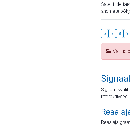
Satelliitide t
andmete põhja
6
7
8
9
Valitud 
Signaal
Signaali kvali
interaktiivsed 
Reaalaj
Reaalaja graa