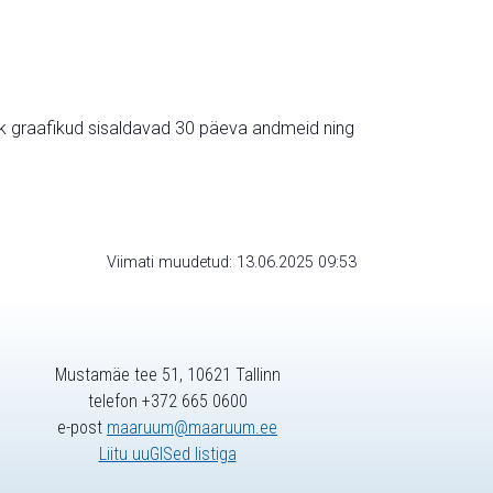
ik graafikud sisaldavad 30 päeva andmeid ning
Viimati muudetud: 13.06.2025 09:53
Mustamäe tee 51, 10621 Tallinn
telefon +372 665 0600
e-post
maaruum@maaruum.ee
Liitu uuGISed listiga