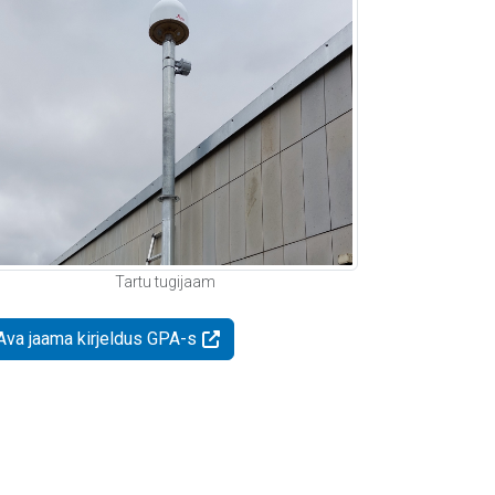
Tartu tugijaam
Ava jaama kirjeldus GPA-s