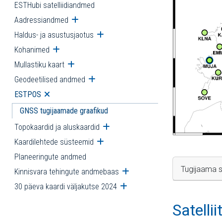
ESTHubi satelliidiandmed
Aadressiandmed
Ava alammenüü
Haldus- ja asustusjaotus
Ava alammenüü
Kohanimed
Ava alammenüü
Mullastiku kaart
Ava alammenüü
Geodeetilised andmed
Ava alammenüü
ESTPOS
Ava alammenüü
GNSS tugijaamade graafikud
Topokaardid ja aluskaardid
Ava alammenüü
Kaardilehtede süsteemid
Ava alammenüü
Planeeringute andmed
Tugijaama s
Kinnisvara tehingute andmebaas
Ava alammenüü
30 päeva kaardi väljakutse 2024
Ava alammenüü
Satelli