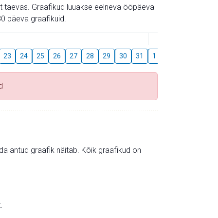
gust taevas. Graafikud luuakse eelneva ööpäeva
0 päeva graafikuid.
August
23
24
25
26
27
28
29
30
31
1
2
3
4
5
d
mida antud graafik näitab. Kõik graafikud on
.