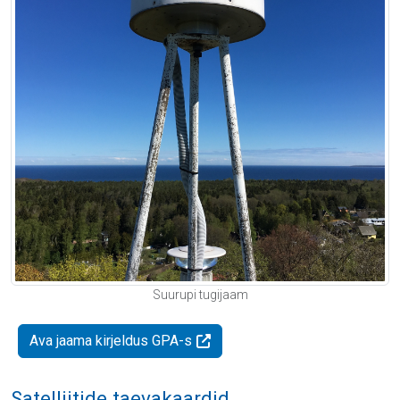
Suurupi tugijaam
Ava jaama kirjeldus GPA-s
Satelliitide taevakaardid