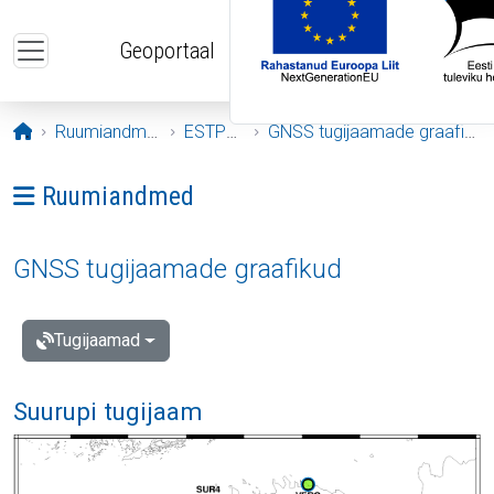
Liigu edasi põhisisu juurde
Geoportaal
Avaleht
Ruumiandmed
ESTPOS
GNSS tugijaamade graafikud
Ava menüü: Ruumiandmed
Ruumiandmed
GNSS tugijaamade graafikud
Tugijaamad
Suurupi tugijaam