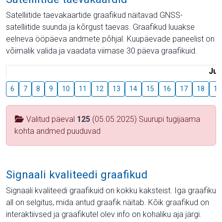
Satelliitide taevakaartide graafikud näitavad GNSS-
satelliitide suunda ja kõrgust taevas. Graafikud luuakse
eelneva ööpäeva andmete põhjal. Kuupäevade paneelist on
võimalik valida ja vaadata viimase 30 päeva graafikuid.
Juu
6
7
8
9
10
11
12
13
14
15
16
17
18
19
Valitud päeval
125
(05.05.2025) Suurupi tugijaama
kohta andmed puuduvad
Signaali kvaliteedi graafikud
Signaali kvaliteedi graafikuid on kokku kaksteist. Iga graafiku
all on selgitus, mida antud graafik näitab. Kõik graafikud on
interaktiivsed ja graafikutel olev info on kohaliku aja järgi.