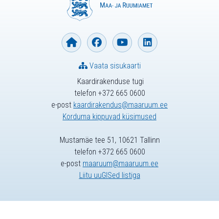
Vaata sisukaarti
Kaardirakenduse tugi
telefon +372 665 0600
e-post
kaardirakendus@maaruum.ee
Korduma kippuvad küsimused
Mustamäe tee 51, 10621 Tallinn
telefon +372 665 0600
e-post
maaruum@maaruum.ee
Liitu uuGISed listiga