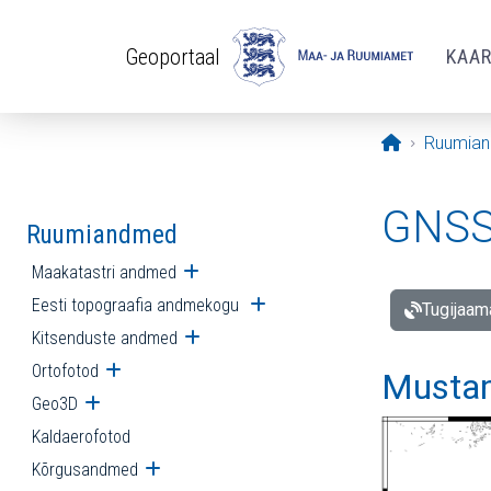
Liigu edasi põhisisu juurde
Geoportaal
KAA
Avaleht
Ruumia
GNSS 
Ruumiandmed
Maakatastri andmed
Ava alammenüü
Eesti topograafia andmekogu
Ava alammenüü
Tugijaam
Kitsenduste andmed
Ava alammenüü
Ortofotod
Ava alammenüü
Mustam
Geo3D
Ava alammenüü
Kaldaerofotod
Kõrgusandmed
Ava alammenüü