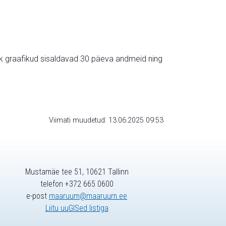
ik graafikud sisaldavad 30 päeva andmeid ning
Viimati muudetud: 13.06.2025 09:53
Mustamäe tee 51, 10621 Tallinn
telefon +372 665 0600
e-post
maaruum@maaruum.ee
Liitu uuGISed listiga