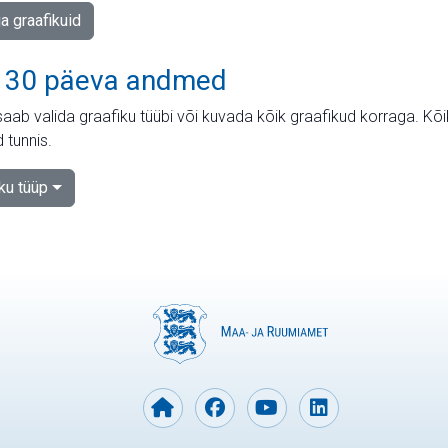
ja graafikuid
 30 päeva andmed
aab valida graafiku tüübi või kuvada kõik graafikud korraga. Kõ
 tunnis.
iku tüüp