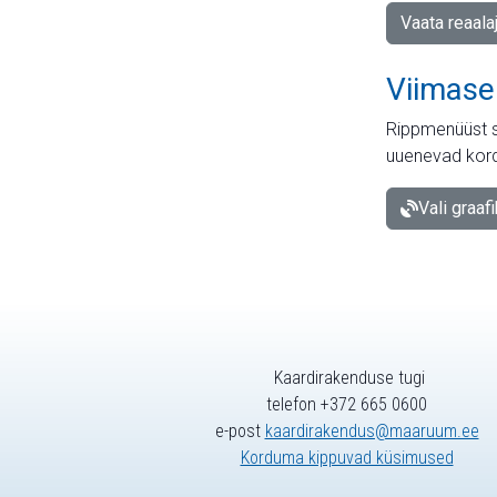
Vaata reaala
Viimase
Rippmenüüst s
uuenevad kord
Vali graaf
Kaardirakenduse tugi
telefon +372 665 0600
e-post
kaardirakendus@maaruum.ee
Korduma kippuvad küsimused