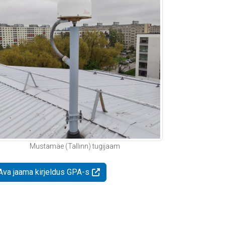
Mustamäe (Tallinn) tugijaam
Ava jaama kirjeldus GPA-s