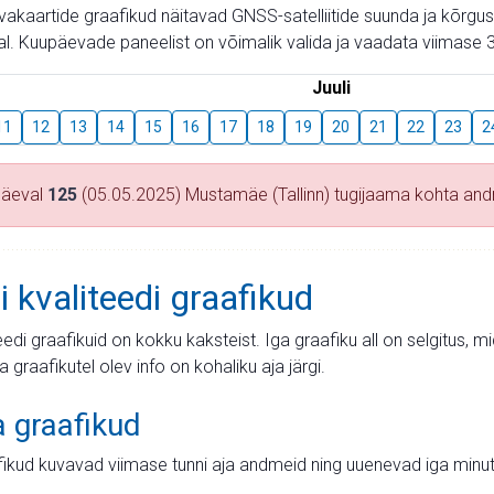
aevakaartide graafikud näitavad GNSS-satelliitide suunda ja kõr
l. Kuupäevade paneelist on võimalik valida ja vaadata viimase 3
Juuli
11
12
13
14
15
16
17
18
19
20
21
22
23
2
päeval
125
(05.05.2025) Mustamäe (Tallinn) tugijaama kohta a
i kvaliteedi graafikud
teedi graafikuid on kokku kaksteist. Iga graafiku all on selgitus, 
ja graafikutel olev info on kohaliku aja järgi.
a graafikud
fikud kuvavad viimase tunni aja andmeid ning uuenevad iga minut