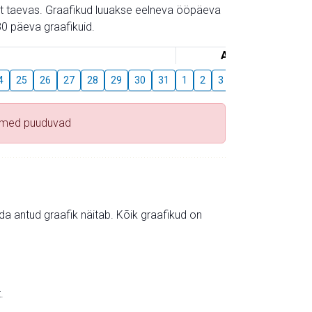
gust taevas. Graafikud luuakse eelneva ööpäeva
0 päeva graafikuid.
August
4
25
26
27
28
29
30
31
1
2
3
4
5
6
7
ndmed puuduvad
mida antud graafik näitab. Kõik graafikud on
.