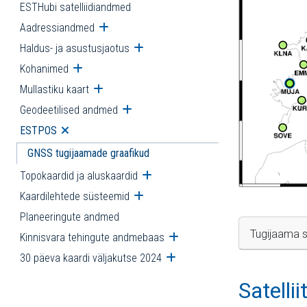
ESTHubi satelliidiandmed
Aadressiandmed
Ava alammenüü
Haldus- ja asustusjaotus
Ava alammenüü
Kohanimed
Ava alammenüü
Mullastiku kaart
Ava alammenüü
Geodeetilised andmed
Ava alammenüü
ESTPOS
Ava alammenüü
GNSS tugijaamade graafikud
Topokaardid ja aluskaardid
Ava alammenüü
Kaardilehtede süsteemid
Ava alammenüü
Planeeringute andmed
Tugijaama s
Kinnisvara tehingute andmebaas
Ava alammenüü
30 päeva kaardi väljakutse 2024
Ava alammenüü
Satelli