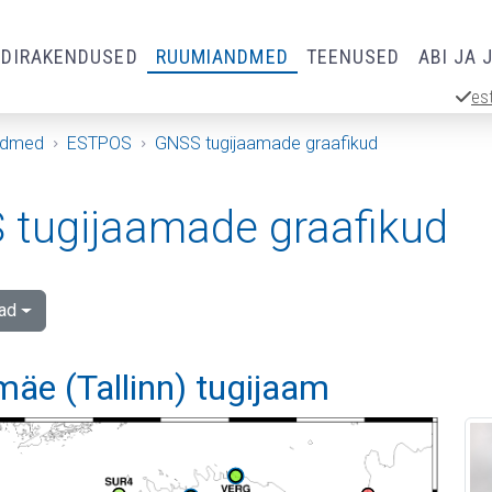
RDIRAKENDUSED
RUUMIANDMED
TEENUSED
ABI JA 
es
ndmed
ESTPOS
GNSS tugijaamade graafikud
tugijaamade graafikud
ad
äe (Tallinn) tugijaam