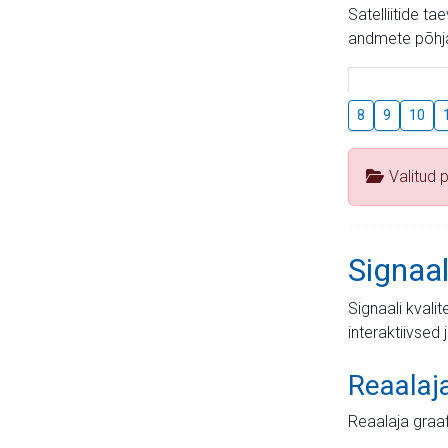
Satelliitide t
andmete põhja
8
9
10
Valitud 
Signaal
Signaali kvali
interaktiivsed 
Reaalaj
Reaalaja graa