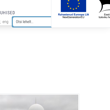
JUHISED
t
eng
Otsi