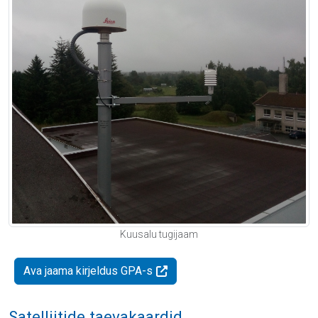
Kuusalu tugijaam
Ava jaama kirjeldus GPA-s
Satelliitide taevakaardid