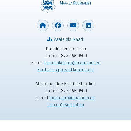
Vaata sisukaarti
Kaardirakenduse tugi
telefon +372 665 0600
e-post
kaardirakendus@maaruum.ee
Korduma kippuvad küsimused
Mustamäe tee 51, 10621 Tallinn
telefon +372 665 0600
e-post
maaruum@maaruum.ee
Liitu uuGISed listiga