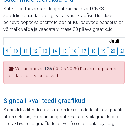
Satelliitide taevakaartide graafikud näitavad GNSS-
satelliitide suunda ja kõrgust taevas. Graafikud luuakse
eelneva ööpäeva andmete põhjal. Kuupäevade paneelist on
võimalik valida ja vaadata viimase 30 päeva graafikuid.
Juuli
9
10
11
12
13
14
15
16
17
18
19
20
21
Valitud päeval
125
(05.05.2025) Kuusalu tugijaama
kohta andmed puuduvad
Signaali kvaliteedi graafikud
Signaali kvaliteedi graafikuid on kokku kaksteist. Iga graafiku
all on selgitus, mida antud graafik näitab. Kõik graafikud on
interaktiivsed ja graafikutel olev info on kohaliku aja järgi.