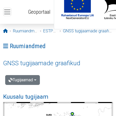
Liigu edasi põhisisu juurde
Geoportaal
Avaleht
Ruumiandmed
ESTPOS
GNSS tugijaamade graafikud
Ava menüü: Ruumiandmed
Ruumiandmed
GNSS tugijaamade graafikud
Tugijaamad
Kuusalu tugijaam