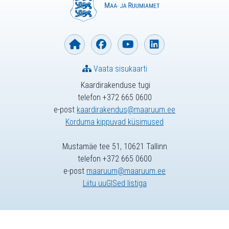
Vaata sisukaarti
Kaardirakenduse tugi
telefon +372 665 0600
e-post
kaardirakendus@maaruum.ee
Korduma kippuvad küsimused
Mustamäe tee 51, 10621 Tallinn
telefon +372 665 0600
e-post
maaruum@maaruum.ee
Liitu uuGISed listiga