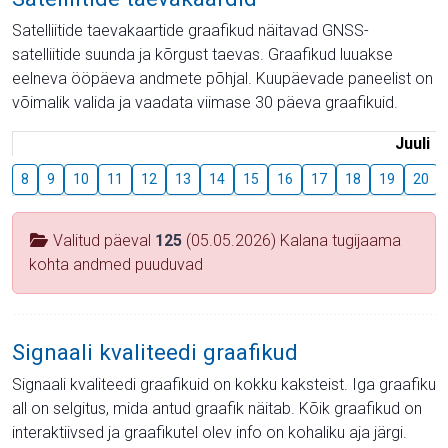
Satelliitide taevakaartide graafikud näitavad GNSS-
satelliitide suunda ja kõrgust taevas. Graafikud luuakse
eelneva ööpäeva andmete põhjal. Kuupäevade paneelist on
võimalik valida ja vaadata viimase 30 päeva graafikuid.
Juuli
8
9
10
11
12
13
14
15
16
17
18
19
20
Valitud päeval
125
(05.05.2026) Kalana tugijaama
kohta andmed puuduvad
Signaali kvaliteedi graafikud
Signaali kvaliteedi graafikuid on kokku kaksteist. Iga graafiku
all on selgitus, mida antud graafik näitab. Kõik graafikud on
interaktiivsed ja graafikutel olev info on kohaliku aja järgi.