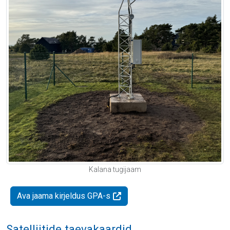
Kalana tugijaam
Ava jaama kirjeldus GPA-s
Satelliitide taevakaardid