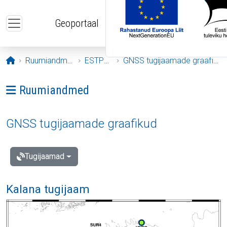
Liigu edasi põhisisu juurde
Geoportaal
Avaleht
Ruumiandmed
ESTPOS
GNSS tugijaamade graafikud
Ava menüü: Ruumiandmed
Ruumiandmed
GNSS tugijaamade graafikud
Tugijaamad
Kalana tugijaam