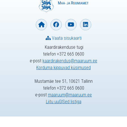
Vaata sisukaarti
Kaardirakenduse tugi
telefon +372 665 0600
e-post
kaardirakendus@maaruum.ee
Korduma kippuvad küsimused
Mustamäe tee 51, 10621 Tallinn
telefon +372 665 0600
e-post
maaruum@maaruum.ee
Liitu uuGISed listiga