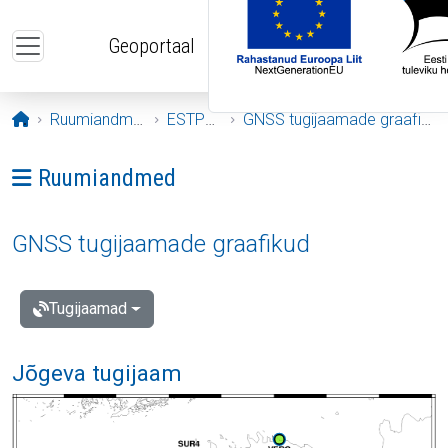
Liigu edasi põhisisu juurde
Geoportaal
Avaleht
Ruumiandmed
ESTPOS
GNSS tugijaamade graafikud
Ava menüü: Ruumiandmed
Ruumiandmed
GNSS tugijaamade graafikud
Tugijaamad
Jõgeva tugijaam