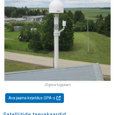
Jõgeva tugijaam
Ava jaama kirjeldus GPA-s
Satelliitide taevakaardid