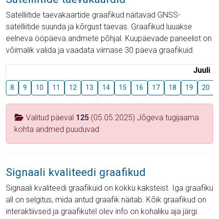
Satelliitide taevakaartide graafikud näitavad GNSS-
satelliitide suunda ja kõrgust taevas. Graafikud luuakse
eelneva ööpäeva andmete põhjal. Kuupäevade paneelist on
võimalik valida ja vaadata viimase 30 päeva graafikuid.
Juuli
8
9
10
11
12
13
14
15
16
17
18
19
20
Valitud päeval
125
(05.05.2025) Jõgeva tugijaama
kohta andmed puuduvad
Signaali kvaliteedi graafikud
Signaali kvaliteedi graafikuid on kokku kaksteist. Iga graafiku
all on selgitus, mida antud graafik näitab. Kõik graafikud on
interaktiivsed ja graafikutel olev info on kohaliku aja järgi.