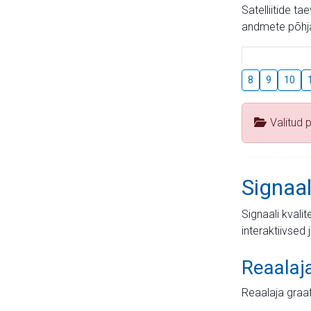
Satelliitide t
andmete põhja
8
9
10
Valitud 
Signaal
Signaali kvali
interaktiivsed 
Reaalaj
Reaalaja graa