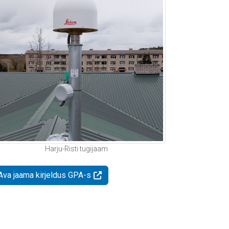
Harju-Risti tugijaam
Ava jaama kirjeldus GPA-s