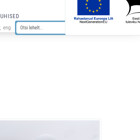
JUHISED
t
eng
Otsi