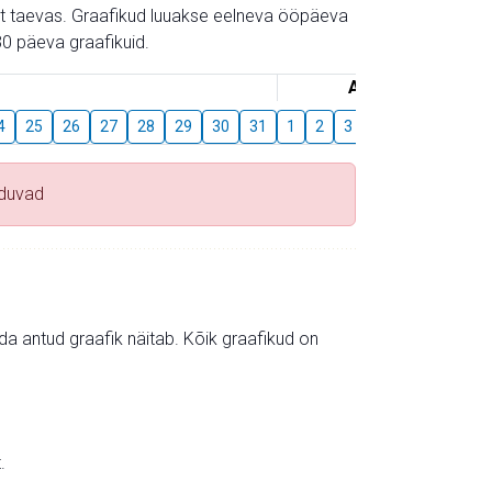
gust taevas. Graafikud luuakse eelneva ööpäeva
0 päeva graafikuid.
August
4
25
26
27
28
29
30
31
1
2
3
4
5
6
7
uduvad
mida antud graafik näitab. Kõik graafikud on
.