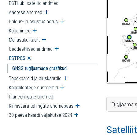
ESTHubi satelliidiandmed
Aadressiandmed
Ava alammenüü
Haldus- ja asustusjaotus
Ava alammenüü
Kohanimed
Ava alammenüü
Mullastiku kaart
Ava alammenüü
Geodeetilised andmed
Ava alammenüü
ESTPOS
Ava alammenüü
GNSS tugijaamade graafikud
Topokaardid ja aluskaardid
Ava alammenüü
Kaardilehtede süsteemid
Ava alammenüü
Planeeringute andmed
Tugijaama s
Kinnisvara tehingute andmebaas
Ava alammenüü
30 päeva kaardi väljakutse 2024
Ava alammenüü
Satelli