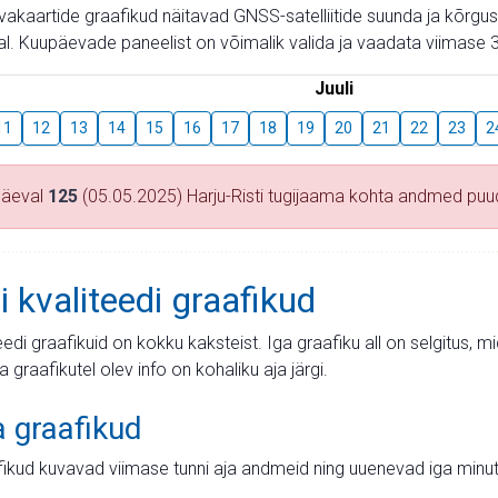
aevakaartide graafikud näitavad GNSS-satelliitide suunda ja kõr
l. Kuupäevade paneelist on võimalik valida ja vaadata viimase 3
Juuli
11
12
13
14
15
16
17
18
19
20
21
22
23
2
päeval
125
(05.05.2025) Harju-Risti tugijaama kohta andmed pu
i kvaliteedi graafikud
teedi graafikuid on kokku kaksteist. Iga graafiku all on selgitus, 
ja graafikutel olev info on kohaliku aja järgi.
a graafikud
fikud kuvavad viimase tunni aja andmeid ning uuenevad iga minut