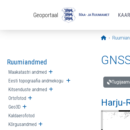
Liigu edasi põhisisu juurde
Geoportaal
KAA
Avaleht
Ruumia
GNSS 
Ruumiandmed
Maakatastri andmed
Ava alammenüü
Eesti topograafia andmekogu
Ava alammenüü
Tugijaam
Kitsenduste andmed
Ava alammenüü
Ortofotod
Ava alammenüü
Harju-R
Geo3D
Ava alammenüü
Kaldaerofotod
Kõrgusandmed
Ava alammenüü