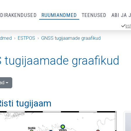
RDIRAKENDUSED
RUUMIANDMED
TEENUSED
ABI JA 
es
ndmed
ESTPOS
GNSS tugijaamade graafikud
tugijaamade graafikud
ad
isti tugijaam