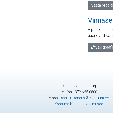
Vaata reaala
Viimase
Rippmenüüst s
uuenevad kord
Vali graaf
Kaardirakenduse tugi
telefon +372 665 0600
e-post
kaardirakendus@maaruum.ee
Korduma kippuvad küsimused