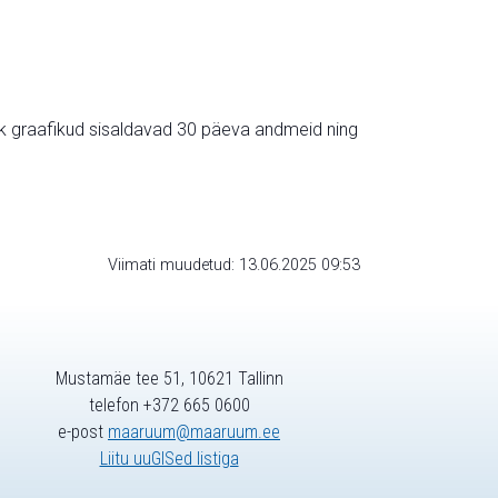
ik graafikud sisaldavad 30 päeva andmeid ning
Viimati muudetud: 13.06.2025 09:53
Mustamäe tee 51, 10621 Tallinn
telefon +372 665 0600
e-post
maaruum@maaruum.ee
Liitu uuGISed listiga