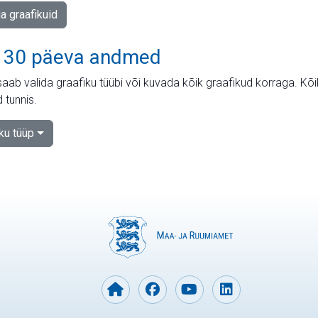
ja graafikuid
 30 päeva andmed
aab valida graafiku tüübi või kuvada kõik graafikud korraga. Kõ
 tunnis.
iku tüüp