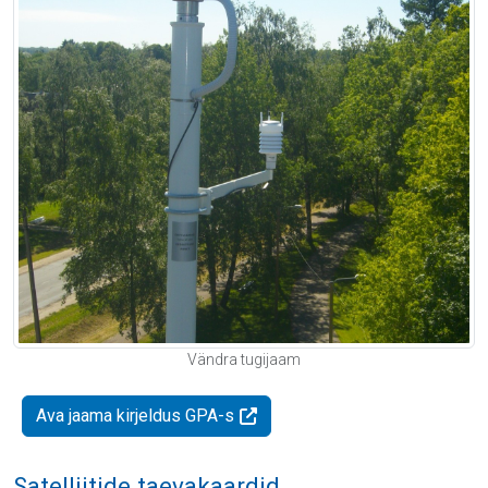
Vändra tugijaam
Ava jaama kirjeldus GPA-s
Satelliitide taevakaardid