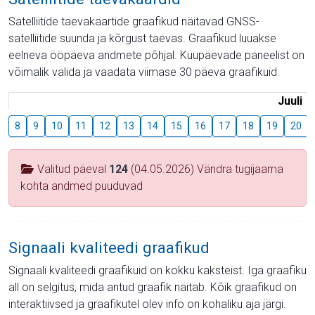
Satelliitide taevakaartide graafikud näitavad GNSS-
satelliitide suunda ja kõrgust taevas. Graafikud luuakse
eelneva ööpäeva andmete põhjal. Kuupäevade paneelist on
võimalik valida ja vaadata viimase 30 päeva graafikuid.
Juuli
8
9
10
11
12
13
14
15
16
17
18
19
20
Valitud päeval
124
(04.05.2026) Vändra tugijaama
kohta andmed puuduvad
Signaali kvaliteedi graafikud
Signaali kvaliteedi graafikuid on kokku kaksteist. Iga graafiku
all on selgitus, mida antud graafik näitab. Kõik graafikud on
interaktiivsed ja graafikutel olev info on kohaliku aja järgi.