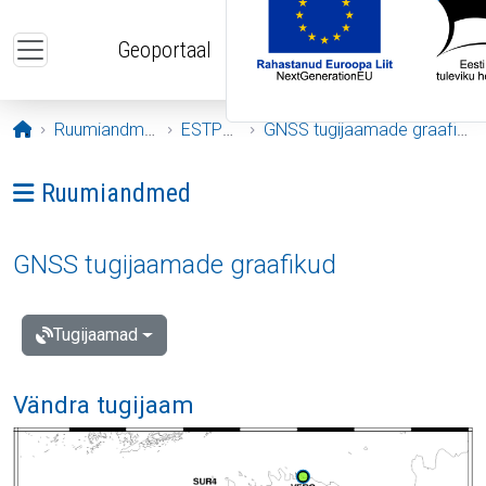
Liigu edasi põhisisu juurde
Geoportaal
Avaleht
Ruumiandmed
ESTPOS
GNSS tugijaamade graafikud
Ava menüü: Ruumiandmed
Ruumiandmed
GNSS tugijaamade graafikud
Tugijaamad
Vändra tugijaam