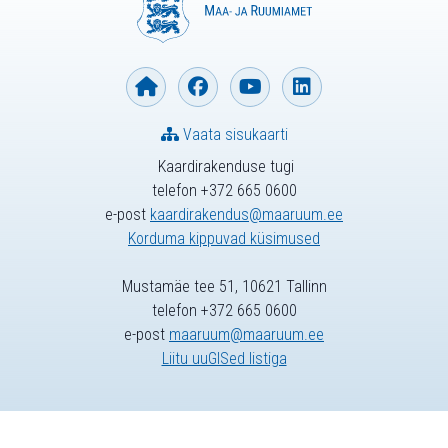
Vaata sisukaarti
Kaardirakenduse tugi
telefon +372 665 0600
e-post
kaardirakendus@maaruum.ee
Korduma kippuvad küsimused
Mustamäe tee 51, 10621 Tallinn
telefon +372 665 0600
e-post
maaruum@maaruum.ee
Liitu uuGISed listiga