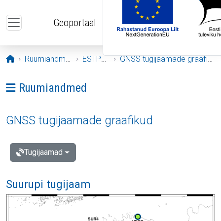
Liigu edasi põhisisu juurde
Geoportaal
Avaleht
Ruumiandmed
ESTPOS
GNSS tugijaamade graafikud
Ava menüü: Ruumiandmed
Ruumiandmed
GNSS tugijaamade graafikud
Tugijaamad
Suurupi tugijaam