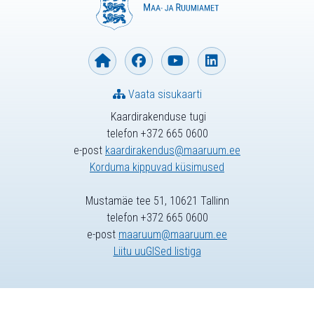
Vaata sisukaarti
Kaardirakenduse tugi
telefon +372 665 0600
e-post
kaardirakendus@maaruum.ee
Korduma kippuvad küsimused
Mustamäe tee 51, 10621 Tallinn
telefon +372 665 0600
e-post
maaruum@maaruum.ee
Liitu uuGISed listiga