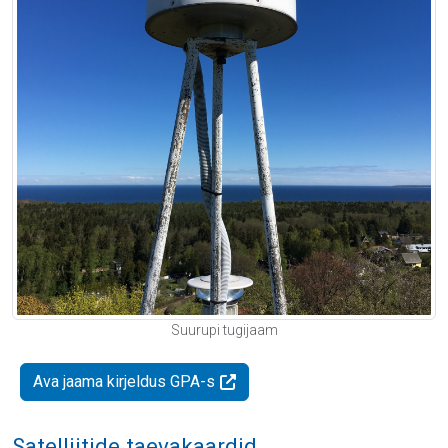
Suurupi tugijaam
Ava jaama kirjeldus GPA-s
Satelliitide taevakaardid