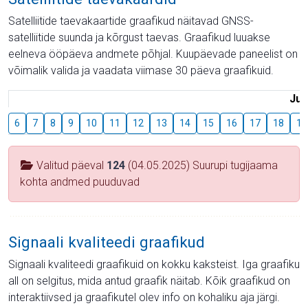
Satelliitide taevakaartide graafikud näitavad GNSS-
satelliitide suunda ja kõrgust taevas. Graafikud luuakse
eelneva ööpäeva andmete põhjal. Kuupäevade paneelist on
võimalik valida ja vaadata viimase 30 päeva graafikuid.
Juu
6
7
8
9
10
11
12
13
14
15
16
17
18
19
Valitud päeval
124
(04.05.2025) Suurupi tugijaama
kohta andmed puuduvad
Signaali kvaliteedi graafikud
Signaali kvaliteedi graafikuid on kokku kaksteist. Iga graafiku
all on selgitus, mida antud graafik näitab. Kõik graafikud on
interaktiivsed ja graafikutel olev info on kohaliku aja järgi.