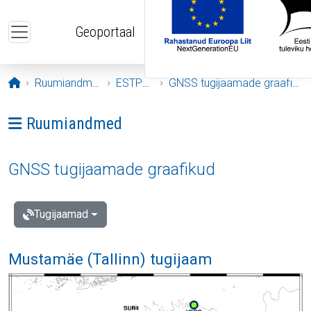
Liigu edasi põhisisu juurde
Geoportaal
Avaleht
Ruumiandmed
ESTPOS
GNSS tugijaamade graafikud
Ava menüü: Ruumiandmed
Ruumiandmed
GNSS tugijaamade graafikud
Tugijaamad
Mustamäe (Tallinn) tugijaam