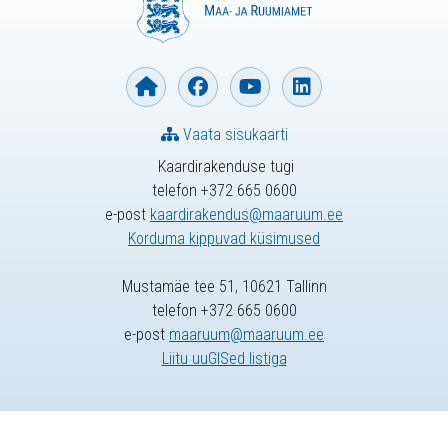
Vaata sisukaarti
Kaardirakenduse tugi
telefon +372 665 0600
e-post
kaardirakendus@maaruum.ee
Korduma kippuvad küsimused
Mustamäe tee 51, 10621 Tallinn
telefon +372 665 0600
e-post
maaruum@maaruum.ee
Liitu uuGISed listiga