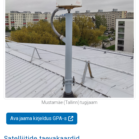
Mustamäe (Tallinn) tugijaam
Ava jaama kirjeldus GPA-s
Satelliitide taevakaardid