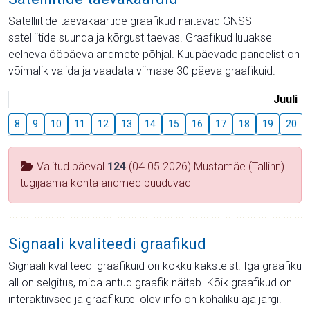
Satelliitide taevakaartide graafikud näitavad GNSS-
satelliitide suunda ja kõrgust taevas. Graafikud luuakse
eelneva ööpäeva andmete põhjal. Kuupäevade paneelist on
võimalik valida ja vaadata viimase 30 päeva graafikuid.
Juuli
8
9
10
11
12
13
14
15
16
17
18
19
20
Valitud päeval
124
(04.05.2026) Mustamäe (Tallinn)
tugijaama kohta andmed puuduvad
Signaali kvaliteedi graafikud
Signaali kvaliteedi graafikuid on kokku kaksteist. Iga graafiku
all on selgitus, mida antud graafik näitab. Kõik graafikud on
interaktiivsed ja graafikutel olev info on kohaliku aja järgi.