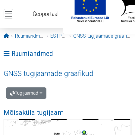
Liigu edasi põhisisu juurde
Geoportaal
Avaleht
Ruumiandmed
ESTPOS
GNSS tugijaamade graafikud
Ava menüü: Ruumiandmed
Ruumiandmed
GNSS tugijaamade graafikud
Tugijaamad
Mõisaküla tugijaam