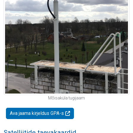
Mõisaküla tugijaam
Ava jaama kirjeldus GPA-s
Satelliitide taevakaardid