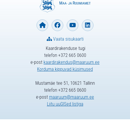
Vaata sisukaarti
Kaardirakenduse tugi
telefon +372 665 0600
e-post
kaardirakendus@maaruum.ee
Korduma kippuvad küsimused
Mustamäe tee 51, 10621 Tallinn
telefon +372 665 0600
e-post
maaruum@maaruum.ee
Liitu uuGISed listiga