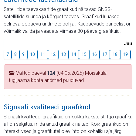
Satelliitide taevakaartide graafikud näitavad GNSS-
satelliitide suunda ja kõrgust taevas. Graafikud luuakse
eelneva ööpäeva andmete põhjal. Kuupäevade paneelist on
võimalik valida ja vaadata viimase 30 päeva graafikuid.
Juuli
7
8
9
10
11
12
13
14
15
16
17
18
19
2
Valitud päeval
124
(04.05.2025) Mõisaküla
tugijaama kohta andmed puuduvad
Signaali kvaliteedi graafikud
Signaali kvaliteedi graafikuid on kokku kaksteist. Iga graafiku
all on selgitus, mida antud graafik näitab. Kõik graafikud on
interaktiivsed ja graafikutel olev info on kohaliku aja järgi.